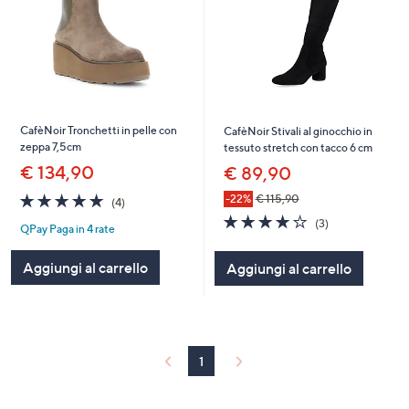
CafèNoir Tronchetti in pelle con
CafèNoir Stivali al ginocchio in
zeppa 7,5cm
tessuto stretch con tacco 6 cm
€ 134,90
€ 89,90
5.0
4
-22%
€ 115,90
(4)
of
Recensioni
4.0
3
(3)
QPay Paga in 4 rate
5
of
Recensioni
Stars
5
Aggiungi al carrello
Aggiungi al carrello
Stars
1