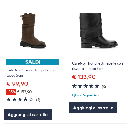
CafèNoir Tronchetti in pelle con
risvolto e tacco 3cm
Café Noir Stivaletti in pelle con
tacco 5cm
€ 133,90
€ 99,90
4.7
3
(3)
of
Recensioni
-35%
€ 153,90
QPay Paga in 4 rate
5
3.8
4
(4)
Stars
of
Recensioni
Aggiungi al carrello
5
Aggiungi al carrello
Stars