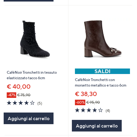
CafèNoir Tronchetti in tessuto
elasticizzato tacco 6cm
CafèNoir Tronchetti con
€ 40,00
morsetto metallico e tacco 6cm
€ 38,30
-47%
€ 75,90
3.6
5
-60%
€ 95,90
(5)
of
Recensioni
3.8
4
(4)
5
of
Recensioni
Aggiungi al carrello
Stars
5
Aggiungi al carrello
Stars