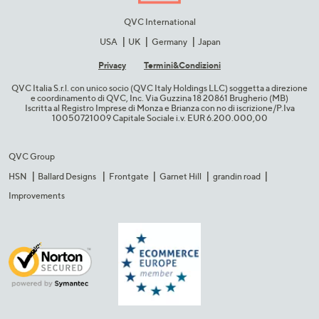
QVC International
USA
UK
Germany
Japan
Privacy
Termini&C​ondizioni
QVC Italia S.r.l. con unico socio (QVC Italy Holdings LLC) soggetta a direzione
e coordinamento di QVC, Inc. Via Guzzina 18 20861 Brugherio (MB)​
Iscritta al Registro Imprese di Monza e Brianza con no di iscrizione/P.Iva
10050721009 Capitale Sociale i.v. EUR 6.200.000,00​
QVC Group
HSN
Ballard Designs
Frontgate
Garnet Hill
grandin road
Improvements