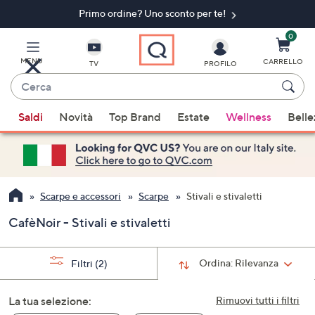
Primo ordine? Uno sconto per te!​
Vai
al
contenuto
0
principale
MENU
CARRELLO
TV
PROFILO
Cerca
Quando
Saldi
Novità
Top Brand
Estate
Wellness
Belle
sono
disponibili
suggerimenti,
usa
i
Scarpe e accessori
Scarpe
Stivali e stivaletti
tasti
CafèNoir - Stivali e stivaletti
freccia
su
e
Ordina:
Rilevanza
Filtri
(2)
giù
oppure
La tua selezione:
Rimuovi tutti i filtri
scorri