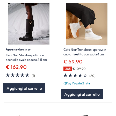
Appena visto in tv
Cafè Noir Tronchetti sportivi in
cuoio rivestito con suola 4 cm
CafèNoir Stivali in pelle con
occhiello ovale e tacco 2,5 cm
€ 69,90
€ 162,90
-36%
€ 109,90
5.0
1
3.8
20
(1)
(20)
of
Recensioni
of
Recensioni
QPay Paga in 2 rate
5
5
Aggiungi al carrello
Stars
Stars
Aggiungi al carrello