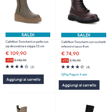
CafèNoir Tronchetti in pelle con
CafèNoir Tronchetti con occhielli
zip decorativa e zeppa 7,5 cm
inferiori e tacco 4 cm
€ 109,90
€ 74,90
-23%
€ 143,90
-21%
€ 95,90
3.7
3
4.2
4
(3)
(4)
of
Recensioni
of
Recensioni
QPay Paga in 3 rate
5
5
Aggiungi al carrello
Stars
Stars
Aggiungi al carrello