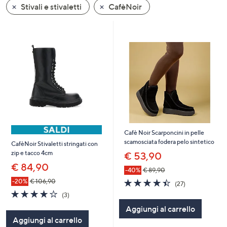
Stivali e stivaletti
CafèNoir
a
sinistra
o
a
destra
sui
dispositivi
touch
per
consultarli.
Cafè Noir Scarponcini in pelle
scamosciata fodera pelo sintetico
CafèNoir Stivaletti stringati con
zip e tacco 4cm
€ 53,90
€ 84,90
-40%
€ 89,90
4.4
27
-20%
€ 106,90
(27)
of
Recensioni
3.7
3
(3)
5
of
Recensioni
Aggiungi al carrello
Stars
5
Aggiungi al carrello
Stars