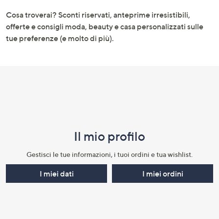
e
Cosa troverai? Sconti riservati, anteprime irresistibili,
informazioni
offerte e consigli moda, beauty e casa personalizzati sulle
tue preferenze (e molto di più).
Il mio profilo​
Gestisci le tue informazioni, i tuoi ordini e tua wishlist.​
I miei dati
I miei ordini