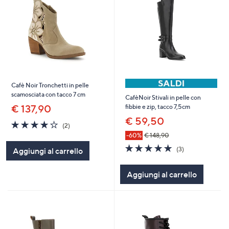
Cafè Noir Tronchetti in pelle
scamosciata con tacco 7 cm
CafèNoir Stivali in pelle con
€ 137,90
fibbie e zip, tacco 7,5cm
€ 59,50
4.0
2
(2)
of
Recensioni
-60%
€ 148,90
5
5.0
3
(3)
Aggiungi al carrello
Stars
of
Recensioni
5
Aggiungi al carrello
Stars