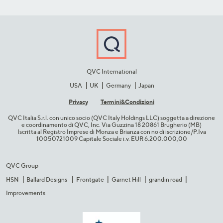
QVC International
USA
UK
Germany
Japan
Privacy
Termini&C​ondizioni
QVC Italia S.r.l. con unico socio (QVC Italy Holdings LLC) soggetta a direzione
e coordinamento di QVC, Inc. Via Guzzina 18 20861 Brugherio (MB)​
Iscritta al Registro Imprese di Monza e Brianza con no di iscrizione/P.Iva
10050721009 Capitale Sociale i.v. EUR 6.200.000,00​
QVC Group
HSN
Ballard Designs
Frontgate
Garnet Hill
grandin road
Improvements