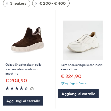
Sneakers
€ 200 - € 400
a
sinistra
o
a
destra
sui
dispositivi
touch
per
consultarli.
Galieti Sneaker alta in pelle
Faire Sneaker in pelle con inserti
scamosciata con interno
e suola 5 cm
imbottito
€ 224,90
€ 204,90
QPay Paga in 6 rate
4.3
7
(7)
of
Recensioni
Aggiungi al carrello
5
Aggiungi al carrello
Stars