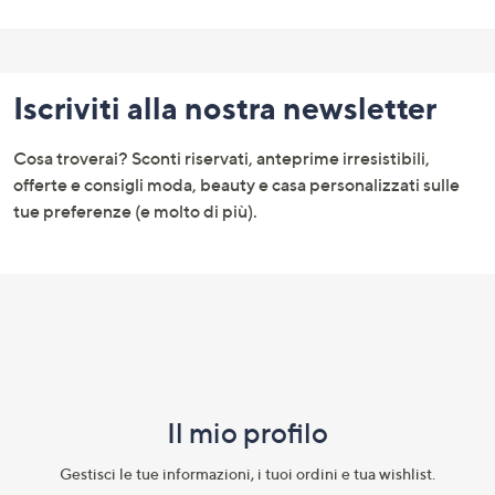
Fondo
pagina:
Iscriviti alla nostra newsletter
menu
e
Cosa troverai? Sconti riservati, anteprime irresistibili,
informazioni
offerte e consigli moda, beauty e casa personalizzati sulle
tue preferenze (e molto di più).
Il mio profilo​
Gestisci le tue informazioni, i tuoi ordini e tua wishlist.​