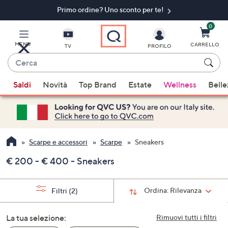
Primo ordine? Uno sconto per te!​
Vai
al
contenuto
0
principale
MENU
CARRELLO
TV
PROFILO
Cerca
Quando
Saldi
Novità
Top Brand
Estate
Wellness
Belle
sono
disponibili
suggerimenti,
usa
i
Scarpe e accessori
Scarpe
Sneakers
tasti
€ 200 - € 400 - Sneakers
freccia
su
e
Ordina:
Rilevanza
Filtri
(2)
giù
oppure
La tua selezione:
Rimuovi tutti i filtri
scorri