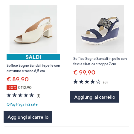
Soffice Sogno Sandali in pelle con
fascia elastica e zeppa 7 cm
Soffice Sogno Sandali in pelle con
cinturino e tacco 6,5 cm
€ 99,90
€ 89,90
4.2
8
(8)
of
Recensioni
-20%
€ 112,90
5
5.0
1
(1)
Aggiungi al carrello
Stars
of
Recensioni
QPay Paga in 2 rate
5
Stars
Aggiungi al carrello