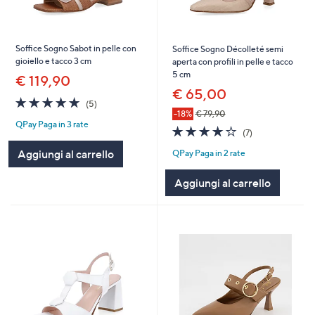
Soffice Sogno Sabot in pelle con
Soffice Sogno Décolleté semi
gioiello e tacco 3 cm
aperta con profili in pelle e tacco
5 cm
€ 119,90
€ 65,00
5.0
5
(5)
of
Recensioni
-18%
€ 79,90
QPay Paga in 3 rate
5
3.9
7
(7)
Stars
of
Recensioni
Aggiungi al carrello
QPay Paga in 2 rate
5
Stars
Aggiungi al carrello