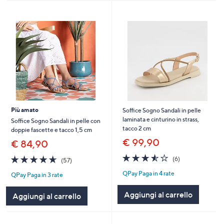
Più amato
Soffice Sogno Sandali in pelle
laminata e cinturino in strass,
Soffice Sogno Sandali in pelle con
tacco 2 cm
doppie fascette e tacco 1,5 cm
€ 99,90
€ 84,90
3.5
6
4.6
57
(6)
(57)
of
Recensioni
of
Recensioni
QPay Paga in 4 rate
5
QPay Paga in 3 rate
5
Stars
Stars
Aggiungi al carrello
Aggiungi al carrello