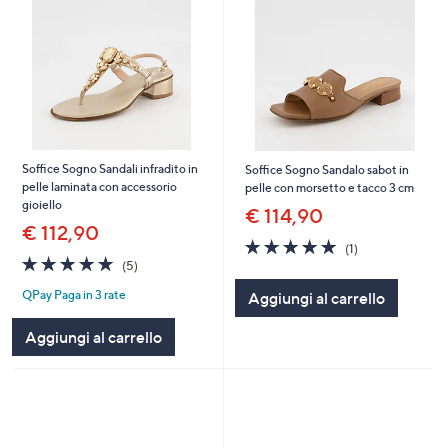
Soffice Sogno Sandali infradito in
Soffice Sogno Sandalo sabot in
pelle laminata con accessorio
pelle con morsetto e tacco 3 cm
gioiello
€ 114,90
€ 112,90
5.0
1
(1)
5.0
5
of
Recensioni
(5)
of
Recensioni
5
QPay Paga in 3 rate
Aggiungi al carrello
5
Stars
Stars
Aggiungi al carrello