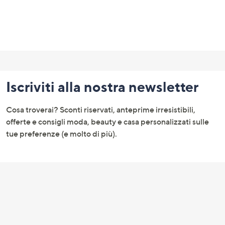
Fondo
pagina:
Iscriviti alla nostra newsletter
menu
e
Cosa troverai? Sconti riservati, anteprime irresistibili,
informazioni
offerte e consigli moda, beauty e casa personalizzati sulle
tue preferenze (e molto di più).