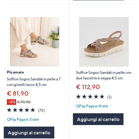
Più amato
Soffice Sogno Sandali in pelle con
due fascette e zeppa 4,5 cm
Soffice Sogno Sandali in pelle a T
con gioielli tacco 4,5 cm
€ 112,90
€ 81,90
4.7
3
(3)
of
Recensioni
-18%
€ 99,90
QPay Paga in 4 rate
5
4.6
70
(70)
Stars
of
Recensioni
Aggiungi al carrello
QPay Paga in 3 rate
5
Stars
Aggiungi al carrello