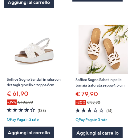
Aggiungi al carrello
Soffice Sogno Sandali in rafia con
Soffice Sogno Sabot in pelle
dettagli gioiello e zeppa 6cm
tomaia traforata zeppa 4,5 cm
€ 61,90
€ 79,90
-39%
€ 102,90
-20%
€ 99,90
3.8
138
2.7
14
(138)
(14)
of
Recensioni
of
Recensioni
QPay Paga in 2 rate
QPay Paga in 3 rate
5
5
Stars
Stars
Aggiungi al carrello
Aggiungi al carrello