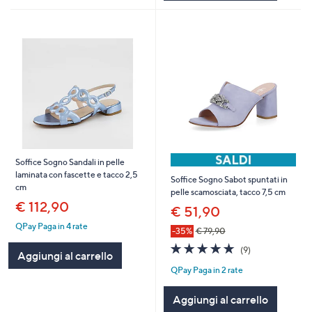
Soffice Sogno Sandali in pelle
laminata con fascette e tacco 2,5
Soffice Sogno Sabot spuntati in
cm
pelle scamosciata, tacco 7,5 cm
€ 112,90
€ 51,90
QPay Paga in 4 rate
-35%
€ 79,90
4.9
9
(9)
Aggiungi al carrello
of
Recensioni
QPay Paga in 2 rate
5
Stars
Aggiungi al carrello