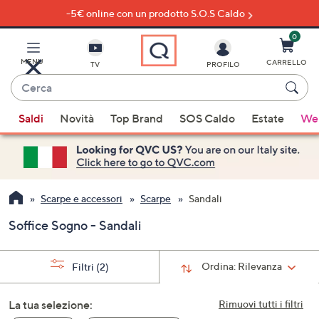
-5€ online con un prodotto S.O.S Caldo
Vai
al
contenuto
0
principale
MENU
CARRELLO
TV
PROFILO
Cerca
Quando
Saldi
Novità
Top Brand
SOS Caldo
Estate
Wel
sono
disponibili
suggerimenti,
usa
i
Scarpe e accessori
Scarpe
Sandali
tasti
Soffice Sogno - Sandali
freccia
su
e
Ordina:
Rilevanza
Filtri
(2)
giù
oppure
La tua selezione:
Rimuovi tutti i filtri
scorri