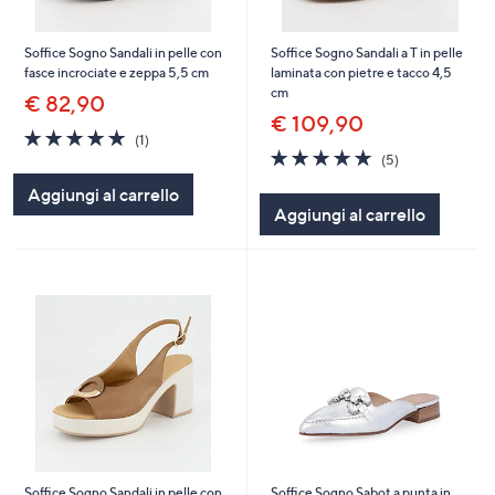
Soffice Sogno Sandali in pelle con
Soffice Sogno Sandali a T in pelle
fasce incrociate e zeppa 5,5 cm
laminata con pietre e tacco 4,5
cm
€ 82,90
€ 109,90
5.0
1
(1)
of
Recensioni
4.8
5
(5)
5
of
Recensioni
Aggiungi al carrello
Stars
5
Aggiungi al carrello
Stars
Soffice Sogno Sandali in pelle con
Soffice Sogno Sabot a punta in