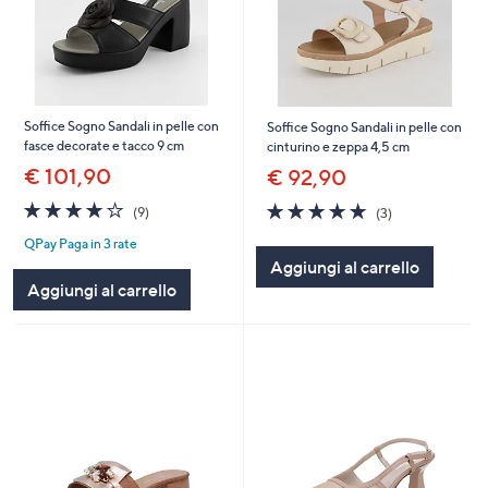
Soffice Sogno Sandali in pelle con
Soffice Sogno Sandali in pelle con
fasce decorate e tacco 9 cm
cinturino e zeppa 4,5 cm
€ 101,90
€ 92,90
4.0
9
5.0
3
(9)
(3)
of
Recensioni
of
Recensioni
QPay Paga in 3 rate
5
5
Aggiungi al carrello
Stars
Stars
Aggiungi al carrello