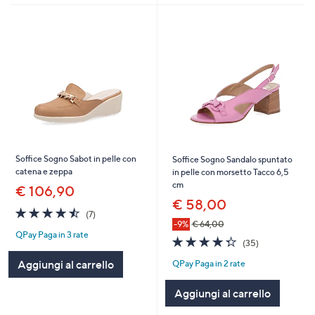
Soffice Sogno Sabot in pelle con
Soffice Sogno Sandalo spuntato
catena e zeppa
in pelle con morsetto Tacco 6,5
cm
€ 106,90
€ 58,00
4.4
7
(7)
of
Recensioni
-9%
€ 64,00
QPay Paga in 3 rate
5
4.3
35
(35)
Stars
of
Recensioni
Aggiungi al carrello
QPay Paga in 2 rate
5
Stars
Aggiungi al carrello