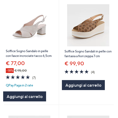
Soffice Sogno Sandalo in pelle
Soffice Sogno Sandali in pelle con
con fasce incrociate tacco 6,5cm
fantasia a fiori zeppa 7 cm
€ 77,00
€ 99,90
5.0
4
-18%
€ 95,00
(4)
of
Recensioni
4.9
7
(7)
5
of
Recensioni
Aggiungi al carrello
Stars
QPay Paga in 2 rate
5
Stars
Aggiungi al carrello