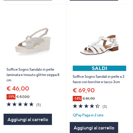
Soffice Sogno Sandalo in pelle
laminata e tessuto glitter zeppa 8
Soffice Sogno Sandali in pelle a 3
cm
fasce con borchie e tacco 3cm
€ 46,00
€ 69,90
-19%
€ 57,00
-14%
€ 81,90
5.0
5
(5)
4.3
3
(3)
of
Recensioni
of
Recensioni
5
QPay Paga in 2 rate
5
Aggiungi al carrello
Stars
Stars
Aggiungi al carrello