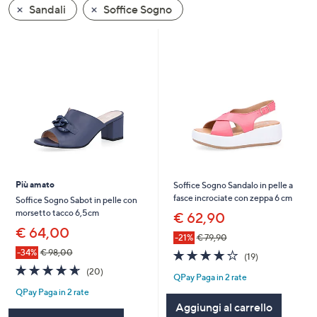
Sandali
Soffice Sogno
a
sinistra
o
a
destra
sui
dispositivi
touch
per
consultarli.
Più amato
Soffice Sogno Sandalo in pelle a
fasce incrociate con zeppa 6 cm
Soffice Sogno Sabot in pelle con
morsetto tacco 6,5cm
€ 62,90
€ 64,00
-21%
€ 79,90
3.8
19
-34%
€ 98,00
(19)
of
Recensioni
4.6
20
(20)
QPay Paga in 2 rate
5
of
Recensioni
Stars
QPay Paga in 2 rate
5
Aggiungi al carrello
Stars