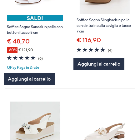
Soffice Sogno Slingback in pelle
con cinturino alla caviglia e tacco
Soffice Sogno Sandali in pelle con
7 cm
bottoni tacco 8 cm
€ 116,90
€ 48,70
5.0
4
-60%
€ 121,90
(4)
of
Recensioni
4.7
6
(6)
5
of
Recensioni
Aggiungi al carrello
Stars
QPay Paga in 2 rate
5
Stars
Aggiungi al carrello