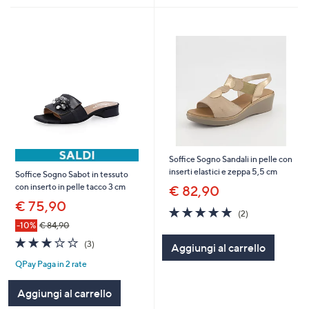
Soffice Sogno Sandali in pelle con
inserti elastici e zeppa 5,5 cm
Soffice Sogno Sabot in tessuto
con inserto in pelle tacco 3 cm
€ 82,90
€ 75,90
5.0
2
(2)
of
Recensioni
-10%
€ 84,90
5
3.0
3
(3)
Aggiungi al carrello
Stars
of
Recensioni
QPay Paga in 2 rate
5
Stars
Aggiungi al carrello