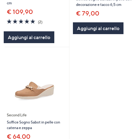
cm
decorazione e tacco 6,5 cm
€ 109,90
€ 79,00
5.0
2
(2)
of
Recensioni
Aggiungi al carrello
5
Aggiungi al carrello
Stars
Second Life
Soffice Sogno Sabot in pelle con
catena e zeppa
€ 64,00