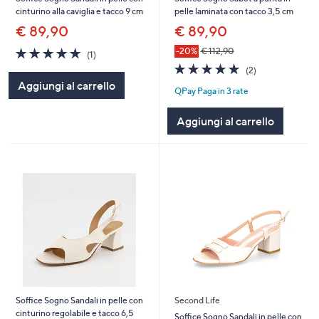
cinturino alla caviglia e tacco 9 cm
pelle laminata con tacco 3,5 cm
€ 89,90
€ 89,90
5.0
1
-20%
€ 112,90
(1)
of
Recensioni
5.0
2
(2)
5
of
Recensioni
Aggiungi al carrello
Stars
QPay Paga in 3 rate
5
Stars
Aggiungi al carrello
Soffice Sogno Sandali in pelle con
Second Life
cinturino regolabile e tacco 6,5
Soffice Sogno Sandali in pelle con