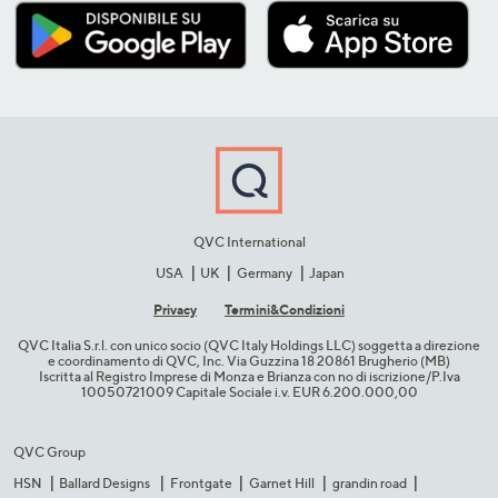
QVC International
USA
UK
Germany
Japan
Privacy
Termini&C​ondizioni
QVC Italia S.r.l. con unico socio (QVC Italy Holdings LLC) soggetta a direzione
e coordinamento di QVC, Inc. Via Guzzina 18 20861 Brugherio (MB)​
Iscritta al Registro Imprese di Monza e Brianza con no di iscrizione/P.Iva
10050721009 Capitale Sociale i.v. EUR 6.200.000,00​
QVC Group
HSN
Ballard Designs
Frontgate
Garnet Hill
grandin road