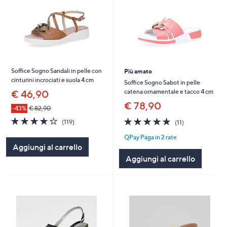
Soffice Sogno Sandali in pelle con
Più amato
cinturini incrociati e suola 4 cm
Soffice Sogno Sabot in pelle
catena ornamentale e tacco 4 cm
€ 46,90
€ 78,90
-43%
€ 82,90
4.1
119
4.9
11
(119)
(11)
of
Recensioni
of
Recensioni
QPay Paga in 2 rate
5
5
Aggiungi al carrello
Stars
Stars
Aggiungi al carrello