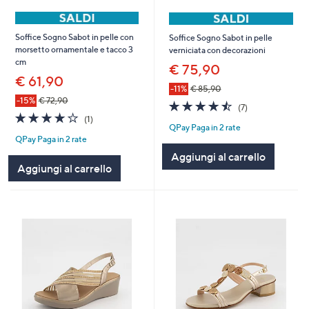
Soffice Sogno Sabot in pelle con
Soffice Sogno Sabot in pelle
morsetto ornamentale e tacco 3
verniciata con decorazioni
cm
€ 75,90
€ 61,90
-11%
€ 85,90
-15%
€ 72,90
4.4
7
(7)
4.0
1
of
Recensioni
(1)
QPay Paga in 2 rate
of
Recensioni
5
QPay Paga in 2 rate
5
Stars
Stars
Aggiungi al carrello
Aggiungi al carrello