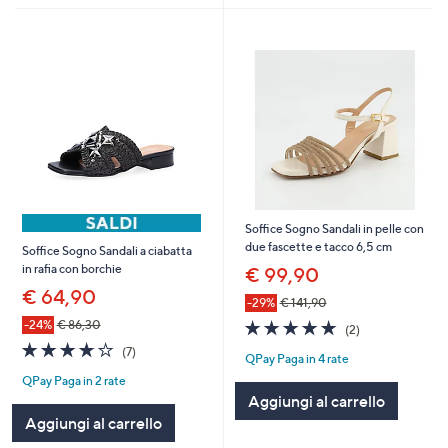
Soffice Sogno Sandali in pelle con
due fascette e tacco 6,5 cm
Soffice Sogno Sandali a ciabatta
in rafia con borchie
€ 99,90
€ 64,90
-29%
€ 141,90
5.0
2
-24%
€ 86,30
(2)
of
Recensioni
4.0
7
(7)
QPay Paga in 4 rate
5
of
Recensioni
Stars
QPay Paga in 2 rate
5
Aggiungi al carrello
Stars
Aggiungi al carrello