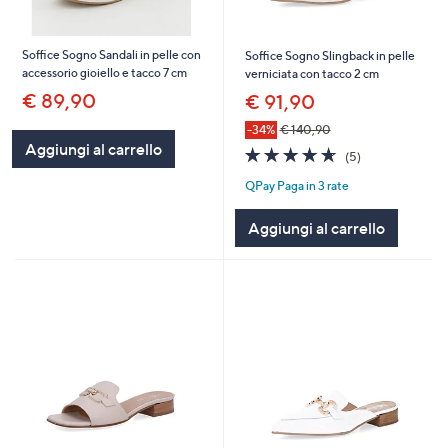
Soffice Sogno Sandali in pelle con
Soffice Sogno Slingback in pelle
accessorio gioiello e tacco 7 cm
verniciata con tacco 2 cm
€ 89,90
€ 91,90
-34%
€ 140,90
Aggiungi al carrello
4.6
5
(5)
of
Recensioni
QPay Paga in 3 rate
5
Stars
Aggiungi al carrello