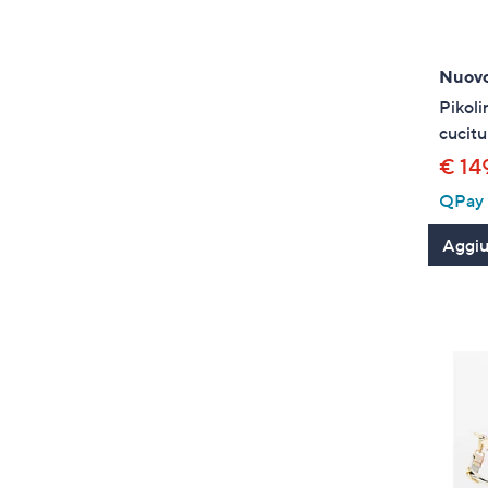
Nuov
Pikoli
cucitu
€ 14
QPay P
Aggiun