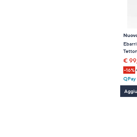
Nuov
Ebarri
Tetton
€ 99
-16%
QPay P
Aggiun