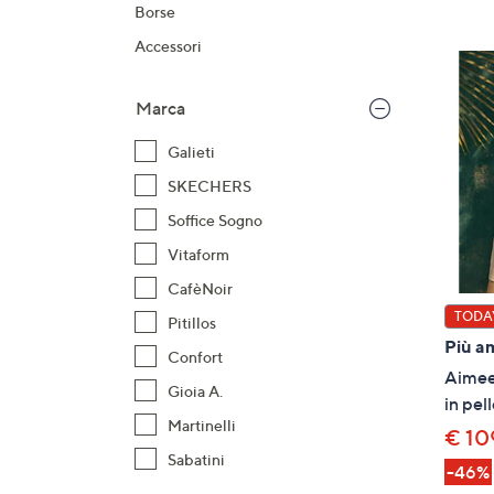
prodotti
o
Borse
a
Accessori
destra
sui
Marca
disposi
touch
Galieti
per
SKECHERS
consult
Soffice Sogno
Vitaform
CafèNoir
TODAY
Pitillos
Più a
Confort
Aimee 
Gioia A.
in pe
Martinelli
€ 10
Sabatini
-46%