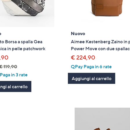
o
Nuovo
to Borsa a spalla Gea
Aimee Kestenberg Zaino in 
ica in pelle patchwork
Power Move con due spallac
,90
€ 224,90
€ 119,90
QPay Paga in 6 rate
aga in 3 rate
Aggiungi al carrello
gi al carrello