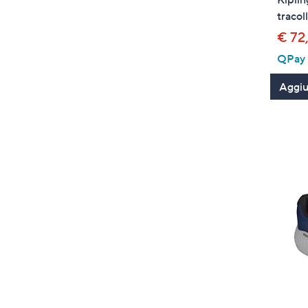
tracol
€ 72
QPay P
Aggiun