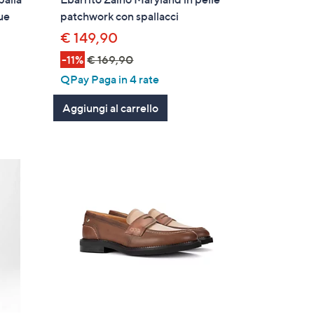
ue
patchwork con spallacci
€ 149,90
-11%
€ 169,90
QPay Paga in 4 rate
Aggiungi al carrello