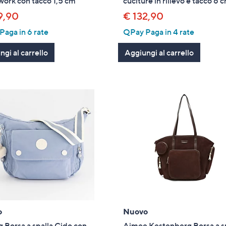
ork con tacco 1,5 cm
cuciture in rilievo e tacco 6 
9,90
€ 132,90
aga in 6 rate
QPay Paga in 4 rate
gi al carrello
Aggiungi al carrello
o
Nuovo
g Borsa a spalla Cido con
Aimee Kestenberg Borsa a s