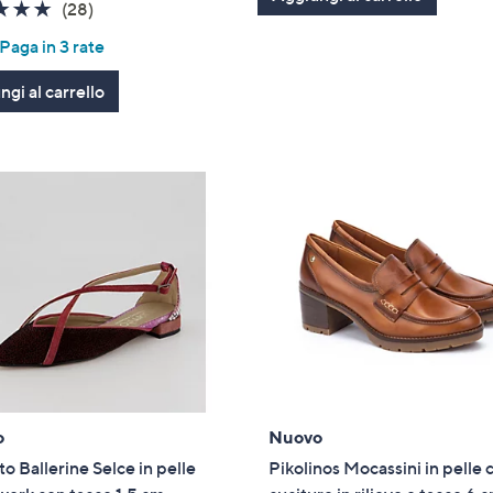
4.7
28
(28)
of
Recensioni
aga in 3 rate
5
Stars
gi al carrello
o
Nuovo
to Ballerine Selce in pelle
Pikolinos Mocassini in pelle 