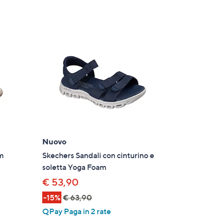
Nuovo
im
Skechers Sandali con cinturino e
soletta Yoga Foam
€ 53,90
-15%
€ 63,90
QPay Paga in 2 rate