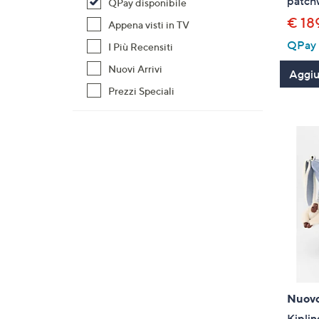
patchw
QPay disponibile
€ 18
Appena visti in TV
QPay P
I Più Recensiti
Nuovi Arrivi
Aggiun
Prezzi Speciali
Nuov
Kiplin