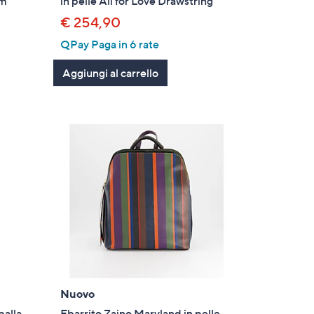
cm
in pelle All for Love Drawstring
€ 254,90
QPay Paga in 6 rate
Aggiungi al carrello
Nuovo
palla
Ebarrito Zaino Maryland in pelle