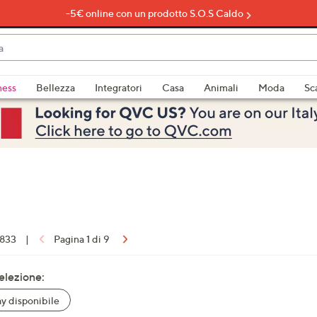
-5€ online con un prodotto S.O.S Caldo
do
ness
Bellezza
Integratori
Casa
Animali
Moda
Sc
bili
imenti,
 833
|
Pagina 1 di 9
e
selezione:
 disponibile
a