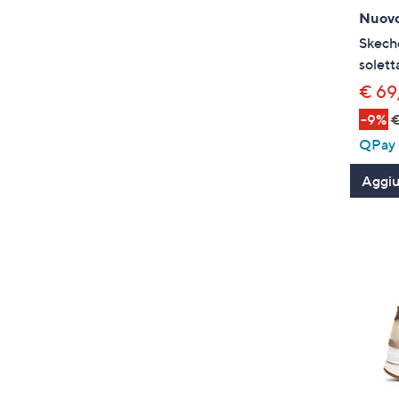
Nuov
Skech
solet
€ 69
-9%
€
QPay P
Aggiun