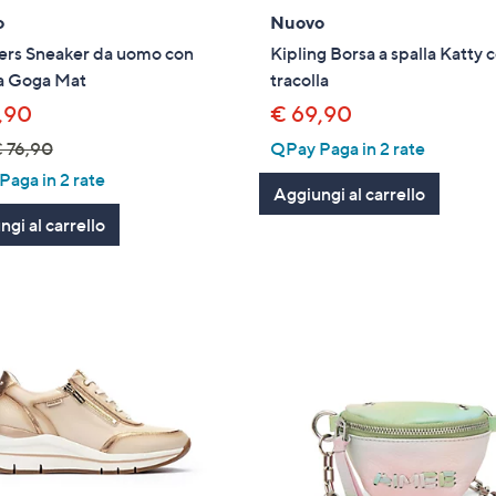
o
Nuovo
ers Sneaker da uomo con
Kipling Borsa a spalla Katty 
ta Goga Mat
tracolla
,90
€ 69,90
 76,90
QPay Paga in 2 rate
aga in 2 rate
Aggiungi al carrello
gi al carrello