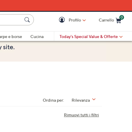
0
Profilo
Carrello
Cart is Empty
Cart
arpe e borse
Cucina
Today's Special Value
& Offerte
Ordina per:
Rilevanza
Rimuovi tutti i filtri