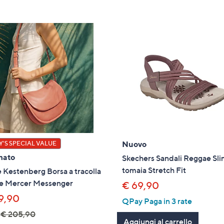
tivi
arli.
Nuovo
'S SPECIAL VALUE
mato
Skechers Sandali Reggae Sl
tomaia Stretch Fit
Kestenberg Borsa a tracolla
lle Mercer Messenger
€ 69,90
9,90
QPay Paga in 3 rate
€ 205,90
Aggiungi al carrello