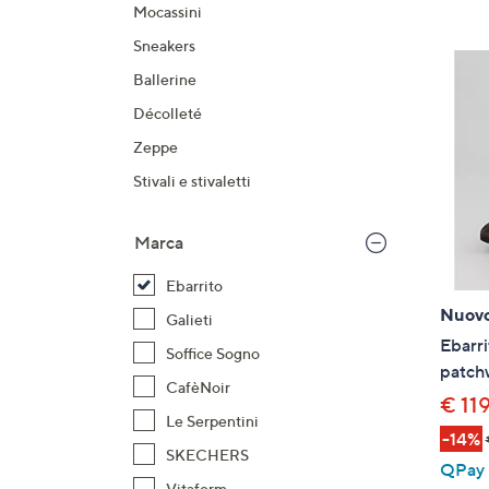
prodotti
o
Mocassini
a
Sneakers
destra
Ballerine
sui
Décolleté
disposi
touch
Zeppe
per
Stivali e stivaletti
consult
Marca
Ebarrito
Nuov
Galieti
Ebarri
Soffice Sogno
patchw
CafèNoir
€ 11
Le Serpentini
-14%
SKECHERS
QPay P
Vitaform