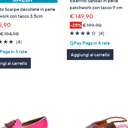
Ebarrito Sandali in pelle
patchwork con tacco 9 cm
to Scarpe décolleté in pelle
€ 149,90
work con tacco 3,5cm
5,90
-25%
€ 199,90
3.8
4
(4)
€ 194,90
of
Recensioni
4.8
4
(4)
QPay Paga in 4 rate
5
of
Recensioni
aga in 3 rate
Stars
Aggiungi al carrello
5
Stars
gi al carrello