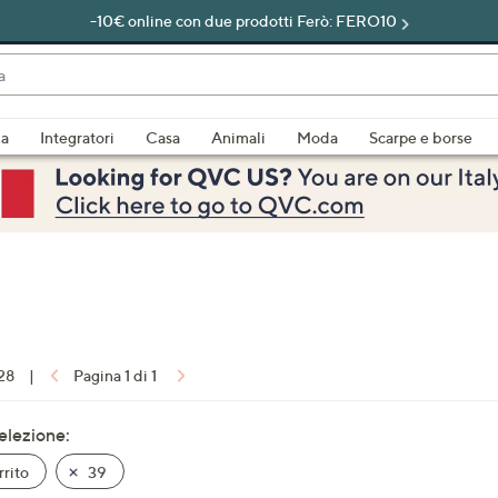
-10€ online con due prodotti Ferò: FERO10
do
za
Integratori
Casa
Animali
Moda
Scarpe e borse
bili
imenti,
 28
|
Pagina 1 di 1
e
selezione:
rito
39
a