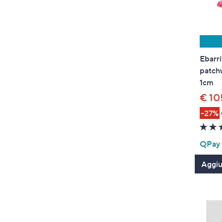
Ebarri
patch
1cm
€ 10
-27%
QPay P
Aggiun