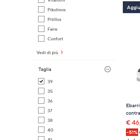
Aggiun
Pikolinos
Pitillos
Faire
Confort
Vedi di più
Taglia
39
35
36
Ebarri
37
contr
38
€ 46
40
-51%
41