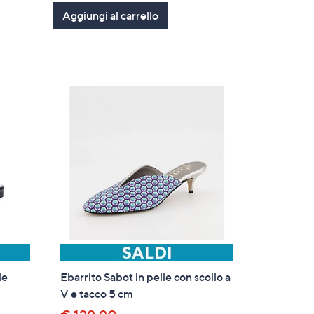
Aggiungi al carrello
5
Stars
le
Ebarrito Sabot in pelle con scollo a
V e tacco 5 cm