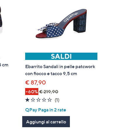
e
,5 cm
Ebarrito Sandali in pelle patcwork
con fiocco e tacco 9,5 cm
€ 87,90
i
-60%
€ 219,90
1.0
1
(1)
of
Recensioni
QPay Paga in 2 rate
5
Stars
Aggiungi al carrello