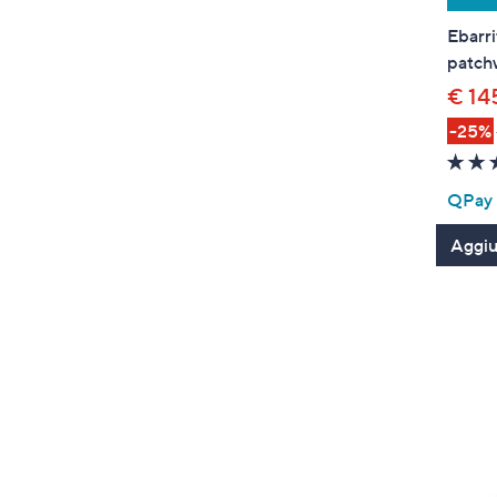
Ebarri
patch
€ 14
-25%
QPay P
Aggiun