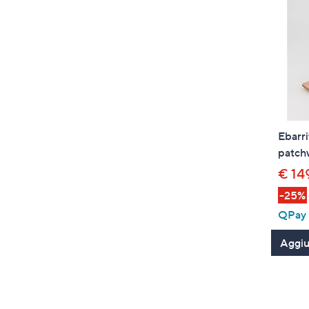
Ebarri
patch
€ 14
-25%
QPay P
Aggiun