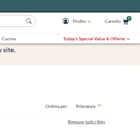
0
Profilo
Carrello
Cart is Empty
Cart
Cucina
Today's Special Value
& Offerte
Ordina per:
Rilevanza
Rimuovi tutti i filtri