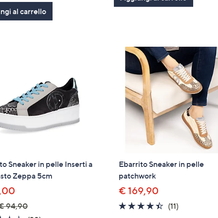
gi al carrello
to Sneaker in pelle Inserti a
Ebarrito Sneaker in pelle
asto Zeppa 5cm
patchwork
,00
€ 169,90
4.4
11
€ 94,90
(11)
of
Recensioni