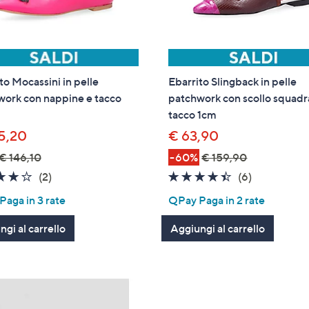
to Mocassini in pelle
Ebarrito Slingback in pelle
work con nappine e tacco
patchwork con scollo squadr
tacco 1cm
5,20
€ 63,90
€ 146,10
-60%
€ 159,90
4.0
2
4.3
6
(2)
(6)
of
Recensioni
of
Recensioni
aga in 3 rate
QPay Paga in 2 rate
5
5
Stars
Stars
gi al carrello
Aggiungi al carrello