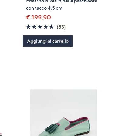
Ebarrito Biker in pelle patchwork
con tacco 4,5 cm
€ 199,90
4.5
53
(53)
of
Recensioni
Aggiungi al carrello
5
Stars