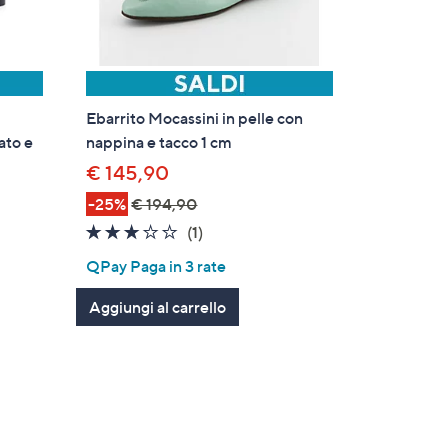
Ebarrito Mocassini in pelle con
ato e
nappina e tacco 1 cm
€ 145,90
-25%
€ 194,90
3.0
1
(1)
of
Recensioni
QPay Paga in 3 rate
5
Stars
Aggiungi al carrello