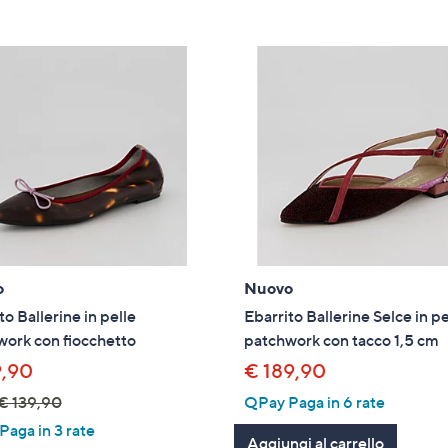
tivi
arli.
o
Nuovo
to Ballerine in pelle
Ebarrito Ballerine Selce in pe
ork con fiocchetto
patchwork con tacco 1,5 cm
9,90
€ 189,90
€ 139,90
QPay Paga in 6 rate
aga in 3 rate
Aggiungi al carrello