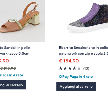
to Sandali in pelle
Ebarrito Sneaker alte in pell
work tacco 5,5cm
patchwork con zip e suola 2
9,90
€ 154,90
3.9
13
€ 199,90
(13)
of
Recension
aga in 4 rate
QPay Paga in 4 rate
5
gi al carrello
Stars
Aggiungi al carrello