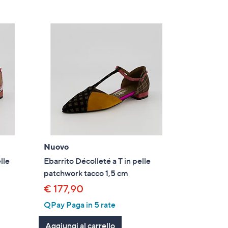
Nuovo
lle
Ebarrito Décolleté a T in pelle
patchwork tacco 1,5 cm
€ 177,90
QPay Paga in 5 rate
Aggiungi al carrello