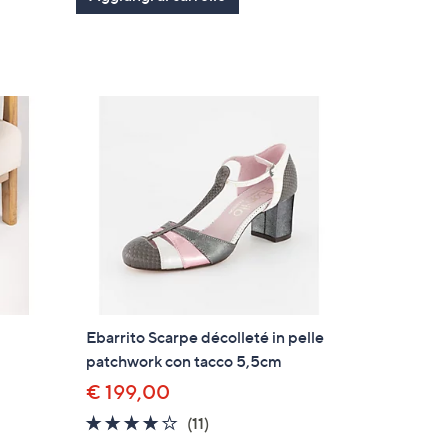
Ebarrito Scarpe décolleté in pelle
patchwork con tacco 5,5cm
€ 199,00
4.1
11
(11)
of
Recensioni