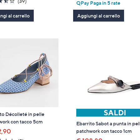
3.4
39
(39)
QPay Paga in 5 rate
5
of
Recensioni
Stars
gi al carrello
5
Aggiungi al carrello
Stars
to Décolleté in pelle
work con tacco 5cm
Ebarrito Sabot a punta in pel
2,90
patchwork con tacco 1cm