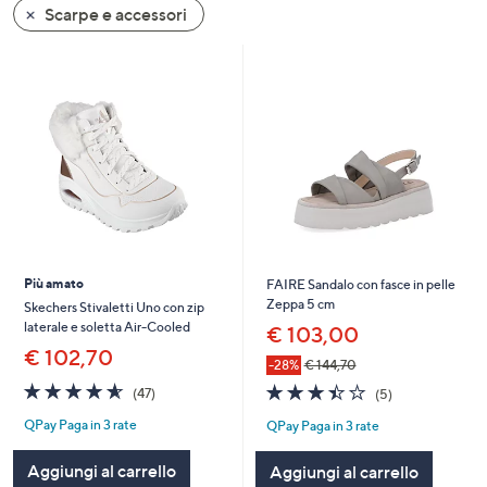
Scarpe e accessori
a
sinistra
o
a
destra
sui
dispositivi
touch
per
consultarli.
Più amato
FAIRE Sandalo con fasce in pelle
Zeppa 5 cm
Skechers Stivaletti Uno con zip
laterale e soletta Air-Cooled
€ 103,00
€ 102,70
-28%
€ 144,70
4.5
47
3.4
5
(47)
(5)
of
Recensioni
of
Recensioni
QPay Paga in 3 rate
QPay Paga in 3 rate
5
5
Stars
Stars
Aggiungi al carrello
Aggiungi al carrello