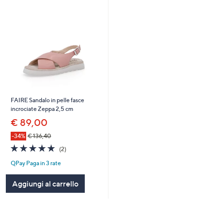
FAIRE Sandalo in pelle fasce
incrociate Zeppa 2,5 cm
€ 89,00
-34%
€ 136,40
5.0
2
(2)
of
Recensioni
QPay Paga in 3 rate
5
Stars
Aggiungi al carrello