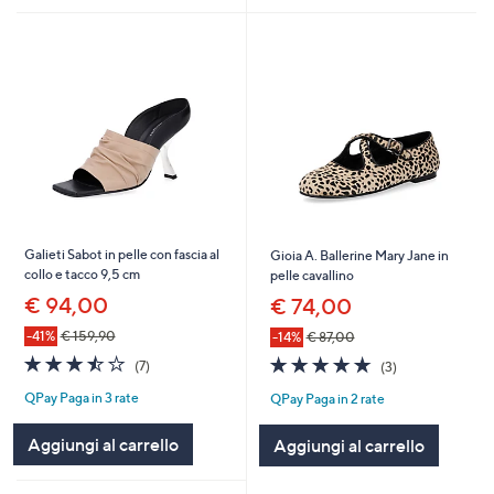
Galieti Sabot in pelle con fascia al
Gioia A. Ballerine Mary Jane in
collo e tacco 9,5 cm
pelle cavallino
€ 94,00
€ 74,00
-41%
€ 159,90
-14%
€ 87,00
3.4
7
4.7
3
(7)
(3)
of
Recensioni
of
Recensioni
QPay Paga in 3 rate
QPay Paga in 2 rate
5
5
Stars
Stars
Aggiungi al carrello
Aggiungi al carrello