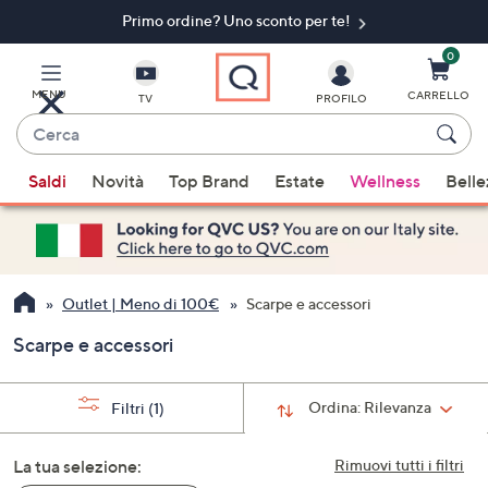
Primo ordine? Uno sconto per te!​
Vai
al
contenuto
0
principale
MENU
CARRELLO
TV
PROFILO
Cerca
Quando
Saldi
Novità
Top Brand
Estate
Wellness
Belle
sono
disponibili
suggerimenti,
usa
i
Outlet | Meno di 100€
Scarpe e accessori
tasti
Scarpe e accessori
freccia
su
e
Ordina:
Rilevanza
Filtri
(1)
giù
oppure
La tua selezione:
Rimuovi tutti i filtri
scorri