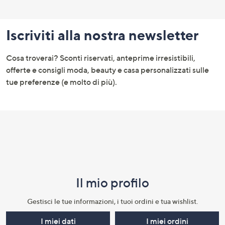
Fondo
pagina:
Iscriviti alla nostra newsletter
menu
e
Cosa troverai? Sconti riservati, anteprime irresistibili,
informazioni
offerte e consigli moda, beauty e casa personalizzati sulle
tue preferenze (e molto di più).
Il mio profilo​
Gestisci le tue informazioni, i tuoi ordini e tua wishlist.​
I miei dati
I miei ordini