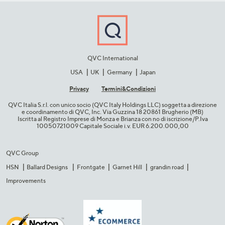
QVC International
USA
UK
Germany
Japan
Privacy
Termini&C​ondizioni
QVC Italia S.r.l. con unico socio (QVC Italy Holdings LLC) soggetta a direzione
e coordinamento di QVC, Inc. Via Guzzina 18 20861 Brugherio (MB)​
Iscritta al Registro Imprese di Monza e Brianza con no di iscrizione/P.Iva
10050721009 Capitale Sociale i.v. EUR 6.200.000,00​
QVC Group
HSN
Ballard Designs
Frontgate
Garnet Hill
grandin road
Improvements