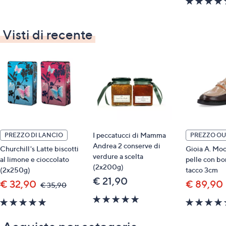
5
Stars
Visti di recente
I peccatucci di Mamma
PREZZO DI LANCIO
PREZZO OU
Andrea 2 conserve di
Churchill's Latte biscotti
Gioia A. Moc
verdure a scelta
al limone e cioccolato
pelle con bo
(2x200g)
(2x250g)
tacco 3cm
€ 21,90
€ 32,90
€ 89,90
,
€ 35,90
was,
5.0
5.0
€
of
35,90
of
5
5