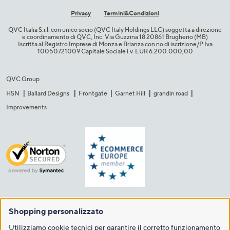
Privacy
Termini&C​ondizioni
QVC Italia S.r.l. con unico socio (QVC Italy Holdings LLC) soggetta a direzione
e coordinamento di QVC, Inc. Via Guzzina 18 20861 Brugherio (MB)​
Iscritta al Registro Imprese di Monza e Brianza con no di iscrizione/P.Iva
10050721009 Capitale Sociale i.v. EUR 6.200.000,00​
QVC Group
HSN
Ballard Designs
Frontgate
Garnet Hill
grandin road
Improvements
Shopping personalizzato
Utilizziamo cookie tecnici per garantire il corretto funzionamento