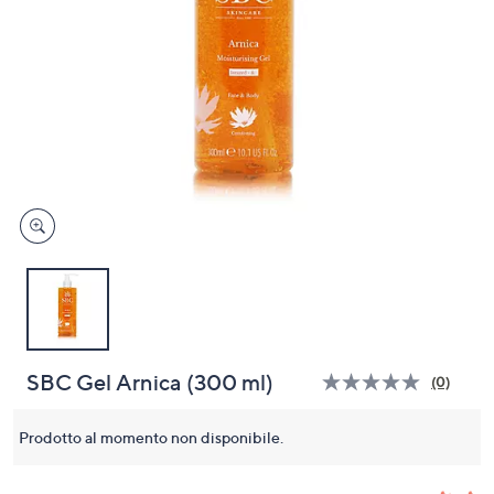
a
sinistra
o
a
destra
sui
dispositivi
touch
per
consultarli.
SBC Gel Arnica (300 ml)
(0)
Nessun
valutaz
Stesso
Prodotto al momento non disponibile.
link
alla
pagina.