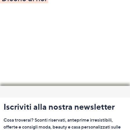
Fondo
pagina:
Iscriviti alla nostra newsletter
menu
e
Cosa troverai? Sconti riservati, anteprime irresistibili,
informazioni
offerte e consigli moda, beauty e casa personalizzati sulle