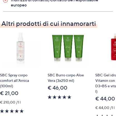
europeo
Altri prodotti di cui innamorarti
SBC Spray corpo
SBC Burro corpo Aloe
SBC Gel idr
comfort all'Arnica
Vera (3x250 ml)
Vitamin con 
(100ml)
D3+B5 e vit
€ 46,00
l)
€ 21,00
5.0
€ 44,00
of
€ 210,00 /1 l
5
€ 44,00 /1 l
4.8
Stars
of