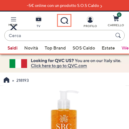
-5€ online con un prodotto S.O.S Caldo
Vai
al
contenuto
0
principale
MENU
CARRELLO
TV
PROFILO
Cerca
Quando
Saldi
Novità
Top Brand
SOS Caldo
Estate
Wel
sono
disponibili
suggerimenti,
usa
i
218193
tasti
freccia
su
e
giù
oppure
scorri