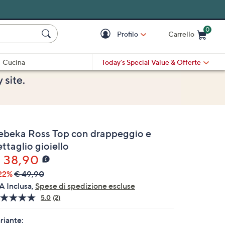
0
Profilo
Carrello
Cart is Empty
Cart
Cucina
Today's Special Value
& Offerte
ebeka Ross Top con drappeggio e
ttaglio gioiello
 38,90
22%
€ 49,90
A Inclusa,
Spese di spedizione escluse
5.0
(2)
Leggi
2
recensioni.
riante: