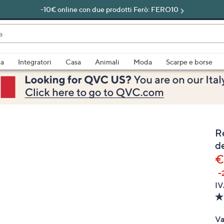
-10€ online con due prodotti Ferò: FERO10
do
za
Integratori
Casa
Animali
Moda
Scarpe e borse
bili
imenti,
R
de
€
-
e
IV
a
Va