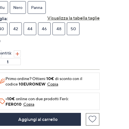
Stesso
link
Blu
Nero
Panna
alla
pagina.
Visualizza la tabella taglie
glia:
40
42
44
46
48
50
antità:
Primo ordine? Ottieni
10€
di sconto con il
codice
10EURONEW
Copia
-10€
online con due prodotti Ferò:
FERO10
Copia
Aggiungi al carrello