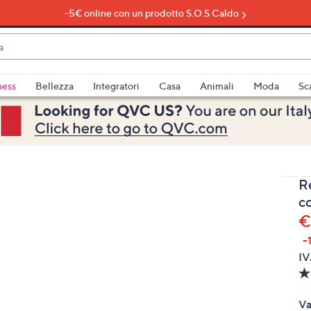
-5€ online con un prodotto S.O.S Caldo
do
ness
Bellezza
Integratori
Casa
Animali
Moda
Sc
bili
imenti,
R
c
€
-
e
IV
a
Va