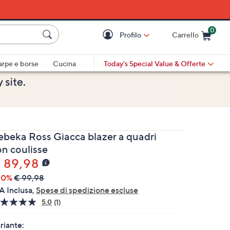
0
Profilo
Carrello
Cart is Empty
Cart
arpe e borse
Cucina
Today's Special Value
& Offerte
ebeka Ross Giacca blazer a quadri
on coulisse
 89,98
10%
€ 99,98
A Inclusa,
Spese di spedizione escluse
5.0
(1)
Leggi
1
recensione.
riante: