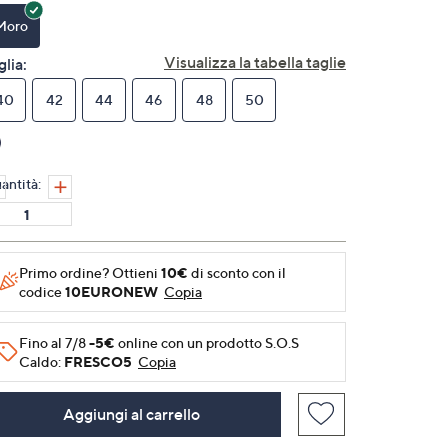
Stesso
link
Moro
alla
pagina.
Visualizza la tabella taglie
glia:
40
42
44
46
48
50
antità:
Primo ordine? Ottieni
10€
di sconto con il
codice
10EURONEW
Copia
Fino al 7/8
-5€
online con un prodotto S.O.S
Caldo:
FRESCO5
Copia
Aggiungi al carrello