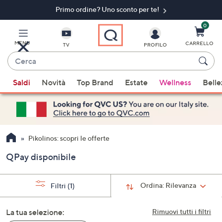
Primo ordine? Uno sconto per te!​
Vai
al
contenuto
0
principale
MENU
CARRELLO
TV
PROFILO
Cerca
Quando
Saldi
Novità
Top Brand
Estate
Wellness
Belle
sono
disponibili
suggerimenti,
usa
i
Pikolinos: scopri le offerte
tasti
QPay disponibile
freccia
su
e
Ordina:
Rilevanza
Filtri
(1)
giù
oppure
La tua selezione:
Rimuovi tutti i filtri
scorri