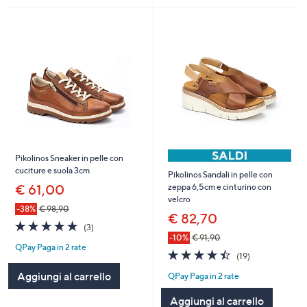
Pikolinos Sneaker in pelle con
cuciture e suola 3cm
Pikolinos Sandali in pelle con
€ 61,00
zeppa 6,5cm e cinturino con
velcro
-38%
€ 98,90
€ 82,70
4.7
3
(3)
of
Recensioni
-10%
€ 91,90
QPay Paga in 2 rate
5
4.4
19
(19)
Stars
of
Recensioni
Aggiungi al carrello
QPay Paga in 2 rate
5
Stars
Aggiungi al carrello