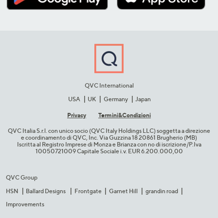
QVC International
USA
UK
Germany
Japan
Privacy
Termini&C​ondizioni
QVC Italia S.r.l. con unico socio (QVC Italy Holdings LLC) soggetta a direzione
e coordinamento di QVC, Inc. Via Guzzina 18 20861 Brugherio (MB)​
Iscritta al Registro Imprese di Monza e Brianza con no di iscrizione/P.Iva
10050721009 Capitale Sociale i.v. EUR 6.200.000,00​
QVC Group
HSN
Ballard Designs
Frontgate
Garnet Hill
grandin road
Improvements