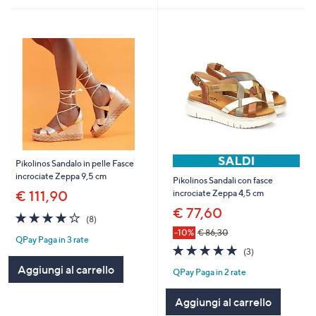
Pikolinos Sandalo in pelle Fasce
incrociate Zeppa 9,5 cm
Pikolinos Sandali con fasce
€ 111,90
incrociate Zeppa 4,5 cm
€ 77,60
4.0
8
(8)
of
Recensioni
-10%
€ 86,30
QPay Paga in 3 rate
5
4.7
3
(3)
Stars
of
Recensioni
Aggiungi al carrello
QPay Paga in 2 rate
5
Stars
Aggiungi al carrello