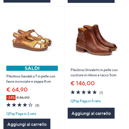
Pikolinos Stivaletti in pelle con
cuciture in rilievo e tacco 5cm
Pikolinos Sandali a T in pelle con
fasce incrociate e zeppa 4 cm
€ 146,00
€ 64,90
5.0
1
(1)
of
Recensioni
-24%
€ 86,00
QPay Paga in 5 rate
5
4.2
8
(8)
Stars
of
Recensioni
Aggiungi al carrello
QPay Paga in 2 rate
5
Stars
Aggiungi al carrello