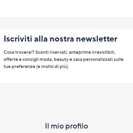
Fondo
pagina:
Iscriviti alla nostra newsletter
menu
e
Cosa troverai? Sconti riservati, anteprime irresistibili,
informazioni
offerte e consigli moda, beauty e casa personalizzati sulle
tue preferenze (e molto di più).
Il mio profilo​