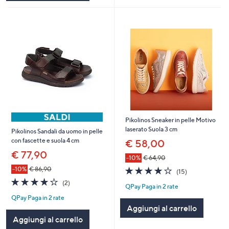
Pikolinos Sneaker in pelle Motivo
laserato Suola 3 cm
Pikolinos Sandali da uomo in pelle
con fascette e suola 4 cm
€ 58,00
€ 77,90
-10%
€ 64,90
4.2
15
-10%
€ 86,90
(15)
of
Recensioni
4.0
2
(2)
QPay Paga in 2 rate
5
of
Recensioni
Stars
QPay Paga in 2 rate
5
Aggiungi al carrello
Stars
Aggiungi al carrello