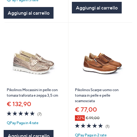
5
Stars
Stars
Aggiungi al carrello
Aggiungi al carrello
Pikolinos Mocassini in pelle con
Pikolinos Scarpe uomo con
tomaia traforata e zeppa 3,5 cm
tomaia in pelle e pelle
scamosciata
€ 132,90
€ 77,00
5.0
7
(7)
of
Recensioni
-22%
€ 99,00
QPay Paga in 4 rate
5
5.0
1
(1)
Stars
of
Recensioni
Aggiungi al carrello
QPay Paga in 2 rate
5