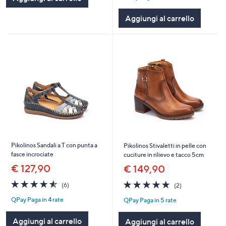
Stars
Aggiungi al carrello
Pikolinos Sandali a T con punta a
Pikolinos Stivaletti in pelle con
fasce incrociate
cuciture in rilievo e tacco 5cm
€ 127,90
€ 149,90
4.5
6
5.0
2
(6)
(2)
of
Recensioni
of
Recensioni
QPay Paga in 4 rate
QPay Paga in 5 rate
5
5
Stars
Stars
Aggiungi al carrello
Aggiungi al carrello