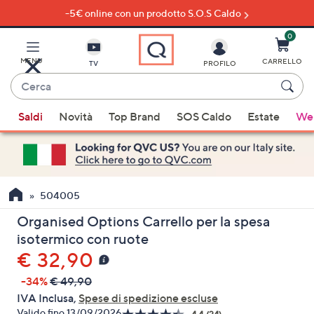
-5€ online con un prodotto S.O.S Caldo
Vai
al
contenuto
0
principale
MENU
CARRELLO
TV
PROFILO
Cerca
Quando
Saldi
Novità
Top Brand
SOS Caldo
Estate
Wel
sono
disponibili
suggerimenti,
usa
i
504005
tasti
Organised Options Carrello per la spesa
freccia
isotermico con ruote
su
€ 32,90
e
giù
-34%
€ 49,90
oppure
IVA Inclusa,
Spese di spedizione escluse
scorri
Valido fino 13/09/2026