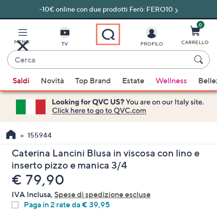
-10€ online con due prodotti Ferò: FERO10
Vai
al
contenuto
0
principale
MENU
CARRELLO
TV
PROFILO
Cerca
Quando
Saldi
Novità
Top Brand
Estate
Wellness
Belle
sono
disponibili
suggerimenti,
usa
i
155944
tasti
Caterina Lancini Blusa in viscosa con lino e
freccia
inserto pizzo e manica 3/4
su
eliminato
€ 79,90
e
giù
IVA Inclusa,
Spese di spedizione escluse
oppure
Paga in 2 rate da € 39,95
scorri