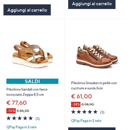
Aggiungi al carrello
Stars
Aggiungi al carrello
Pikolinos Sneaker in pelle con
cuciture e suola 3cm
Pikolinos Sandali con fasce
incrociate Zeppa 4,5 cm
€ 61,00
€ 77,60
-38%
€ 98,90
4.7
3
-10%
€ 86,30
(3)
of
Recensioni
4.7
3
(3)
QPay Paga in 2 rate
5
of
Recensioni
Stars
QPay Paga in 2 rate
5