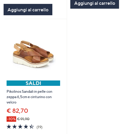
Aggiungi al carrello
Stars
Aggiungi al carrello
Pikolinos Sandali in pelle con
zeppa 6,5cm e cinturino con
velcro
€ 82,70
-10%
€ 91,90
4.4
19
(19)
of
Recensioni