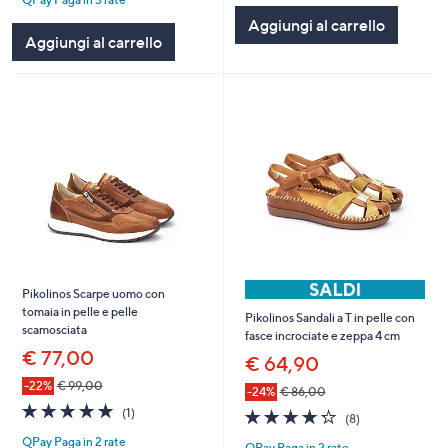
5
Stars
Stars
Aggiungi al carrello
Aggiungi al carrello
Pikolinos Scarpe uomo con
tomaia in pelle e pelle
Pikolinos Sandali a T in pelle con
scamosciata
fasce incrociate e zeppa 4 cm
€ 77,00
€ 64,90
-22%
€ 99,00
-24%
€ 86,00
5.0
1
(1)
4.2
8
(8)
of
Recensioni
of
Recensioni
QPay Paga in 2 rate
5
QPay Paga in 2 rate