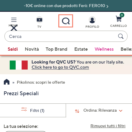
-10€ online con due prodotti Ferò: FERO10
Vai
al
contenuto
0
principale
MENU
CARRELLO
TV
PROFILO
Cerca
Quando
Saldi
Novità
Top Brand
Estate
Wellness
Belle
sono
disponibili
suggerimenti,
usa
i
Pikolinos: scopri le offerte
tasti
Prezzi Speciali
freccia
su
e
Ordina:
Rilevanza
Filtri
(1)
giù
oppure
La tua selezione:
Rimuovi tutti i filtri
scorri