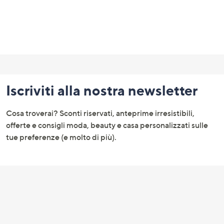
Fondo
pagina:
Iscriviti alla nostra newsletter
menu
e
Cosa troverai? Sconti riservati, anteprime irresistibili,
informazioni
offerte e consigli moda, beauty e casa personalizzati sulle
tue preferenze (e molto di più).