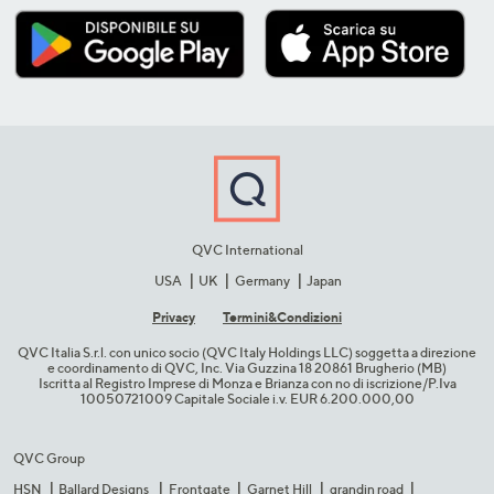
QVC International
USA
UK
Germany
Japan
Privacy
Termini&C​ondizioni
QVC Italia S.r.l. con unico socio (QVC Italy Holdings LLC) soggetta a direzione
e coordinamento di QVC, Inc. Via Guzzina 18 20861 Brugherio (MB)​
Iscritta al Registro Imprese di Monza e Brianza con no di iscrizione/P.Iva
10050721009 Capitale Sociale i.v. EUR 6.200.000,00​
QVC Group
HSN
Ballard Designs
Frontgate
Garnet Hill
grandin road