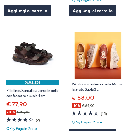
5
Stars
Stars
Aggiungi al carrello
Aggiungi al carrello
Pikolinos Sneaker in pelle Motivo
laserato Suola 3 cm
Pikolinos Sandali da uomo in pelle
con fascette e suola 4 cm
€ 58,00
€ 77,90
-10%
€ 64,90
4.2
15
-10%
€ 86,90
(15)
of
Recensioni
4.0
2
(2)
QPay Paga in 2 rate
5
of
Recensioni
Stars
QPay Paga in 2 rate
5