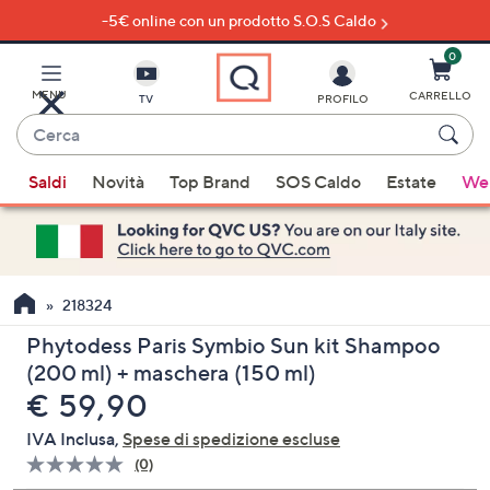
-5€ online con un prodotto S.O.S Caldo
Vai
al
contenuto
0
principale
MENU
CARRELLO
TV
PROFILO
Cerca
Quando
Saldi
Novità
Top Brand
SOS Caldo
Estate
Wel
sono
disponibili
suggerimenti,
usa
i
218324
tasti
Phytodess Paris Symbio Sun kit Shampoo
freccia
(200 ml) + maschera (150 ml)
su
eliminato
€ 59,90
e
giù
IVA Inclusa,
Spese di spedizione escluse
oppure
(0)
Nessuna
scorri