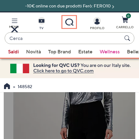
-10€ online con due prodotti Ferò: FERO10
Vai
al
contenuto
0
principale
MENU
CARRELLO
TV
PROFILO
Cerca
Quando
Saldi
Novità
Top Brand
Estate
Wellness
Belle
sono
disponibili
suggerimenti,
usa
i
148582
tasti
freccia
su
e
giù
oppure
scorri