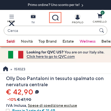
Primo ordine? Uno sconto per te!​
Vai
al
contenuto
0
principale
MENU
CARRELLO
TV
PROFILO
Cerca
Quando
Saldi
Novità
Top Brand
Estate
Wellness
Belle
sono
disponibili
suggerimenti,
usa
i
151023
tasti
Olly Doo Pantaloni in tessuto spalmato con
freccia
nervatura centrale
su
€ 42,90
e
giù
-10%
€ 47,90
oppure
IVA Inclusa,
Spese di spedizione escluse
scorri
Paga in 2 rate da € 21,45