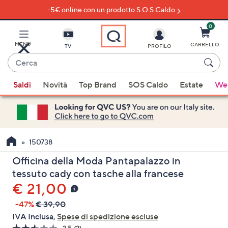
-5€ online con un prodotto S.O.S Caldo
Vai
al
contenuto
0
principale
MENU
CARRELLO
TV
PROFILO
Cerca
Quando
Saldi
Novità
Top Brand
SOS Caldo
Estate
Wel
sono
disponibili
suggerimenti,
usa
i
150738
tasti
Officina della Moda Pantapalazzo in
freccia
tessuto cady con tasche alla francese
su
€ 21,00
e
giù
-47%
€ 39,90
oppure
IVA Inclusa,
Spese di spedizione escluse
scorri