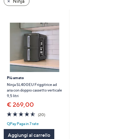
Ninja
a
sinistra
o
a
destra
sui
dispositivi
touch
per
consultarli.
Più amato
Ninja SL400EU Friggitrice ad
aria con doppio cassetto verticale
9,5 litri
€ 269,00
4.5
20
(20)
of
Recensioni
QPay Paga in 7 rate
5
Stars
Aggiungi al carrello