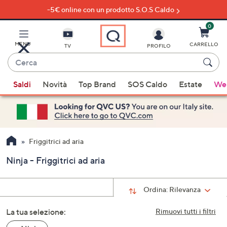
-5€ online con un prodotto S.O.S Caldo
Vai
al
contenuto
0
principale
MENU
CARRELLO
TV
PROFILO
Cerca
Quando
Saldi
Novità
Top Brand
SOS Caldo
Estate
Wel
sono
disponibili
suggerimenti,
usa
i
Friggitrici ad aria
tasti
Ninja - Friggitrici ad aria
freccia
su
e
Ordina:
Rilevanza
giù
La tua selezione:
oppure
Rimuovi tutti i filtri
scorri