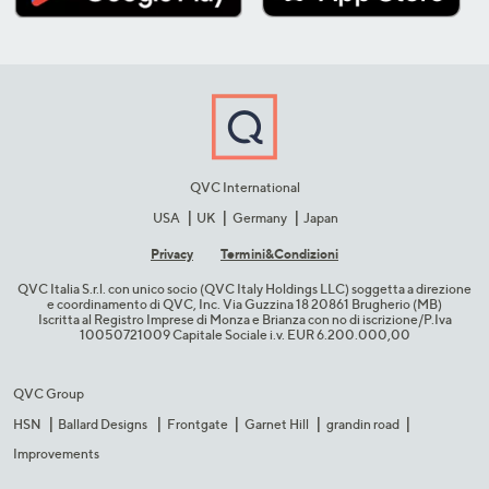
QVC International
USA
UK
Germany
Japan
Privacy
Termini&C​ondizioni
QVC Italia S.r.l. con unico socio (QVC Italy Holdings LLC) soggetta a direzione
e coordinamento di QVC, Inc. Via Guzzina 18 20861 Brugherio (MB)​
Iscritta al Registro Imprese di Monza e Brianza con no di iscrizione/P.Iva
10050721009 Capitale Sociale i.v. EUR 6.200.000,00​
QVC Group
HSN
Ballard Designs
Frontgate
Garnet Hill
grandin road
Improvements