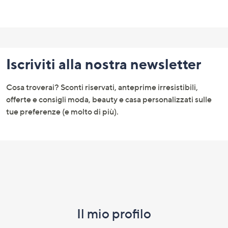
Fondo
pagina:
Iscriviti alla nostra newsletter
menu
e
Cosa troverai? Sconti riservati, anteprime irresistibili,
informazioni
offerte e consigli moda, beauty e casa personalizzati sulle
tue preferenze (e molto di più).
Il mio profilo​