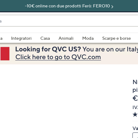
-10€ online con due prodotti Ferò: FERO10
do
za
Integratori
Casa
Animali
Moda
Scarpe e borse
bili
imenti,
N
pi
e
€
IV
e
Va
a