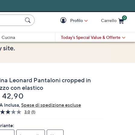
0
Profilo
Carrello
Cart is Empty
Cart
Cucina
Today's Special Value
& Offerte
ina Leonard Pantaloni cropped in
zzo con elastico
liminato
 42,90
A Inclusa,
Spese di spedizione escluse
3.0
(1)
Leggi
1
recensione.
riante:
Stesso
link