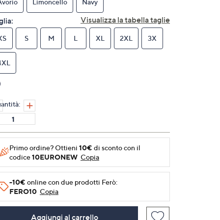
Avorio
Limoncello
Navy
alla
pagina.
Visualizza la tabella taglie
glia:
XS
S
M
L
XL
2XL
3X
4XL
antità:
Primo ordine? Ottieni
10€
di sconto con il
codice
10EURONEW
Copia
-10€
online con due prodotti Ferò:
FERO10
Copia
Aggiungi al carrello