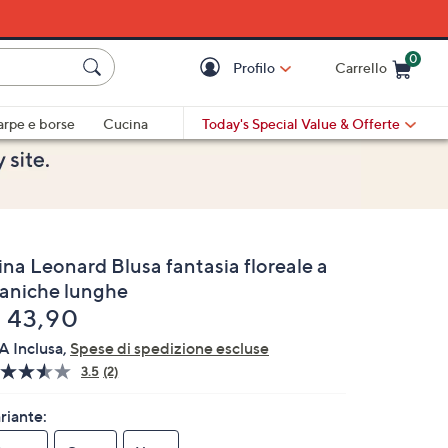
0
Profilo
Carrello
Cart is Empty
Cart
arpe e borse
Cucina
Today's Special Value
& Offerte
ina Leonard Blusa fantasia floreale a
aniche lunghe
liminato
 43,90
A Inclusa,
Spese di spedizione escluse
3.5
(2)
Leggi
2
recensioni.
riante:
Stesso
link