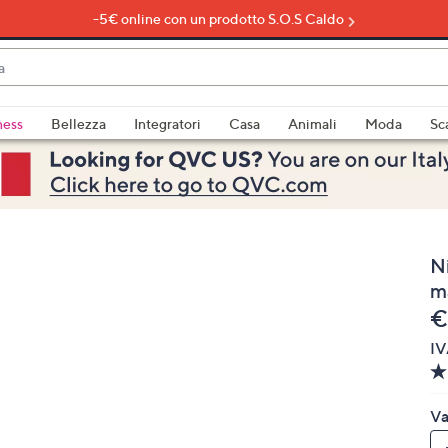
-5€ online con un prodotto S.O.S Caldo
do
ness
Bellezza
Integratori
Casa
Animali
Moda
Sc
bili
imenti,
N
m
e
€
IV
e
Va
a