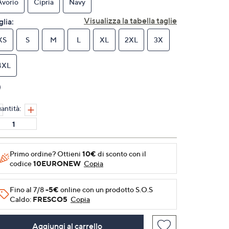
Avorio
Cipria
Navy
alla
pagina.
Visualizza la tabella taglie
glia:
XS
S
M
L
XL
2XL
3X
4XL
antità:
Primo ordine? Ottieni
10€
di sconto con il
codice
10EURONEW
Copia
Fino al 7/8
-5€
online con un prodotto S.O.S
Caldo:
FRESCO5
Copia
Aggiungi al carrello