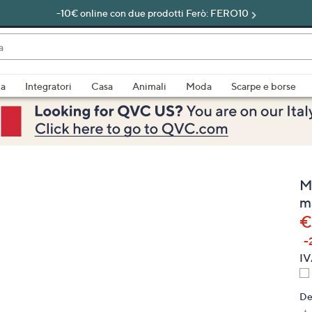
-10€ online con due prodotti Ferò: FERO10
do
za
Integratori
Casa
Animali
Moda
Scarpe e borse
bili
imenti,
M
m
€
-
e
IV
De
a