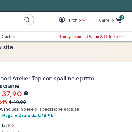
0
Profilo
Carrello
Cart is Empty
Cart
Cucina
Today's Special Value
& Offerte
ood Atelier Top con spalline e pizzo
acramé
 37,90
24%
€ 49,90
A Inclusa,
Spese di spedizione escluse
Paga in 2 rate da € 18,95
ttagli