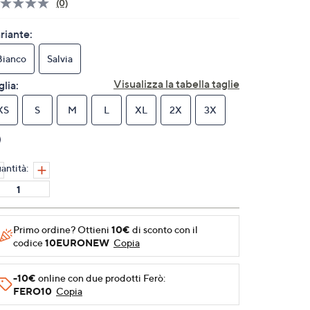
(0)
Nessuna
valutazione.
Stesso
riante:
link
alla
Bianco
Salvia
pagina.
Visualizza la tabella taglie
glia:
XS
S
M
L
XL
2X
3X
antità:
Primo ordine? Ottieni
10€
di sconto con il
codice
10EURONEW
Copia
-10€
online con due prodotti Ferò:
FERO10
Copia