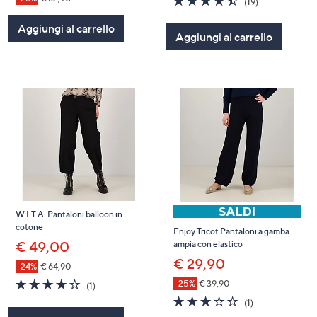
(19)
of
Recensioni
5
Aggiungi al carrello
Aggiungi al carrello
Stars
W.I.T.A. Pantaloni balloon in
cotone
Enjoy Tricot Pantaloni a gamba
€ 49,00
ampia con elastico
€ 29,90
-24%
€ 64,90
4.0
1
-25%
€ 39,90
(1)
of
Recensioni
3.0
1
(1)
5
of
Recensioni