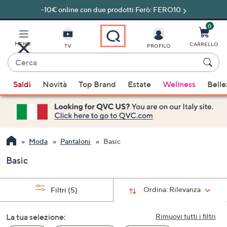
-10€ online con due prodotti Ferò: FERO10
Vai
al
contenuto
0
principale
MENU
CARRELLO
TV
PROFILO
Cerca
Quando
Saldi
Novità
Top Brand
Estate
Wellness
Belle
sono
disponibili
suggerimenti,
usa
i
Moda
Pantaloni
Basic
tasti
Basic
freccia
su
e
Ordina:
Rilevanza
Filtri
(5)
giù
oppure
La tua selezione:
Rimuovi tutti i filtri
scorri