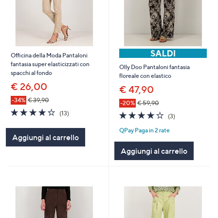
Officina della Moda Pantaloni
fantasia super elasticizzati con
Olly Doo Pantaloni fantasia
spacchi al fondo
floreale con elastico
€ 26,00
€ 47,90
-34%
€ 39,90
-20%
€ 59,90
4.2
13
(13)
4.0
3
(3)
of
Recensioni
of
Recensioni
5
QPay Paga in 2 rate
5
Aggiungi al carrello
Stars
Stars
Aggiungi al carrello