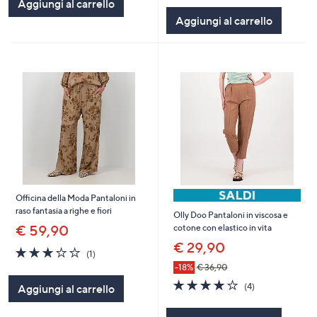
Aggiungi al carrello
Stars
5
Aggiungi al carrello
Stars
Officina della Moda Pantaloni in
raso fantasia a righe e fiori
Olly Doo Pantaloni in viscosa e
€ 59,90
cotone con elastico in vita
€ 29,90
3.0
1
(1)
of
Recensioni
-18%
€ 36,90
5
3.8
4
(4)
Aggiungi al carrello
Stars
of
Recensioni
5