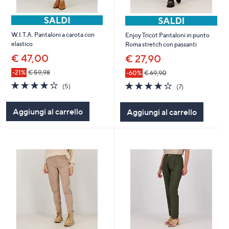
W.I.T.A. Pantaloni a carota con
Enjoy Tricot Pantaloni in punto
elastico
Roma stretch con passanti
€ 47,00
€ 27,90
-21%
€ 59,98
-60%
€ 69,90
4.0
5
4.0
7
(5)
(7)
of
Recensioni
of
Recensioni
5
5
Aggiungi al carrello
Aggiungi al carrello
Stars
Stars