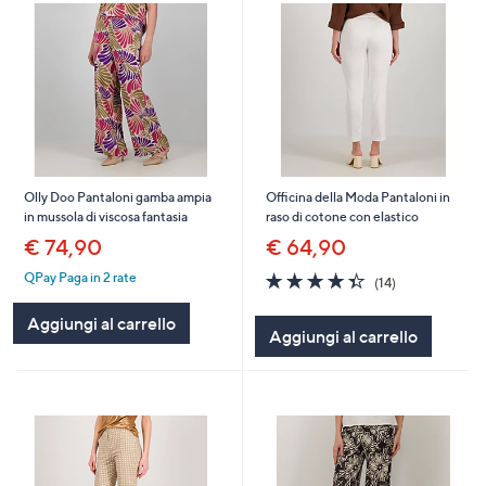
Olly Doo Pantaloni gamba ampia
Officina della Moda Pantaloni in
in mussola di viscosa fantasia
raso di cotone con elastico
€ 74,90
€ 64,90
4.4
14
QPay Paga in 2 rate
(14)
of
Recensioni
5
Aggiungi al carrello
Aggiungi al carrello
Stars