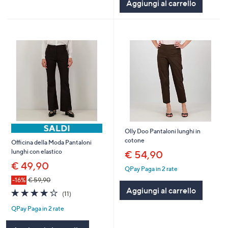
Aggiungi al carrello
Stars
Olly Doo Pantaloni lunghi in
cotone
Officina della Moda Pantaloni
lunghi con elastico
€ 54,90
€ 49,90
QPay Paga in 2 rate
-16%
€ 59,90
Aggiungi al carrello
4.1
11
(11)
of
Recensioni
QPay Paga in 2 rate
5
Stars