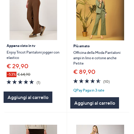
Appena visto in tv
Più amato
Enjoy Tricot Pantaloni jogger con
Officina della Moda Pantaloni
elastico
ampi in lino e cotone anche
Petite
€ 29,90
€ 89,90
-53%
€ 64,90
4.5
10
5.0
1
(10)
(1)
of
Recensioni
of
Recensioni
QPay Paga in 3 rate
5
5
Stars
Aggiungi al carrello
Stars
Aggiungi al carrello