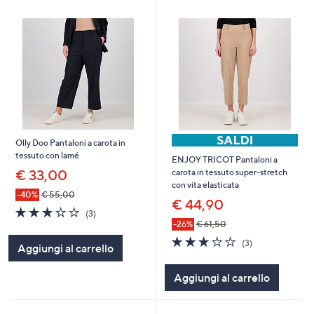
Olly Doo Pantaloni a carota in
tessuto con lamé
ENJOY TRICOT Pantaloni a
€ 33,00
carota in tessuto super-stretch
con vita elasticata
-40%
€ 55,00
€ 44,90
2.7
3
(3)
of
Recensioni
-26%
€ 61,50
5
2.7
3
(3)
Aggiungi al carrello
Stars
of
Recensioni
5
Aggiungi al carrello
Stars