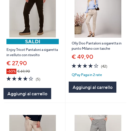
Olly Doo Pantaloni a sigaretta in
punto Milano con tasche
Enjoy Tricot Pantaloni a sigaretta
in velluto con risvolto
€ 49,90
€ 27,90
4.1
42
(42)
of
Recensioni
-60%
€ 69,90
QPay Paga in 2 rate
5
4.2
5
(5)
Stars
of
Recensioni
Aggiungi al carrello
5
Aggiungi al carrello
Stars