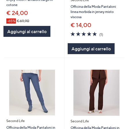
cotone
Officina della Moda Pantaloni
linea morbida in jersey misto
€ 24,00
viscosa
-65%
€ 69,90
€ 14,00
Aggiungi al carrello
5.0
1
(1)
of
Recensioni
5
Aggiungi al carrello
Stars
Second Life
Second Life
Officina della Moda Pantaloni in
Officina della Moda Pantaloni in