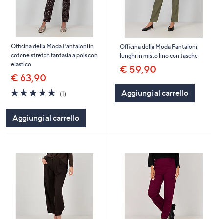
Officina della Moda Pantaloni in
Officina della Moda Pantaloni
cotone stretch fantasia a pois con
lunghi in misto lino con tasche
elastico
€ 59,90
€ 63,90
5.0
1
Aggiungi al carrello
(1)
of
Recensioni
5
Aggiungi al carrello
Stars