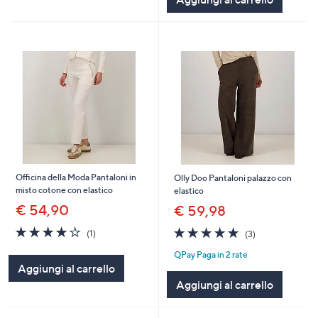
Officina della Moda Pantaloni in
Olly Doo Pantaloni palazzo con
misto cotone con elastico
elastico
€ 54,90
€ 59,98
4.0
1
4.7
3
(1)
(3)
of
Recensioni
of
Recensioni
QPay Paga in 2 rate
5
5
Aggiungi al carrello
Stars
Stars
Aggiungi al carrello