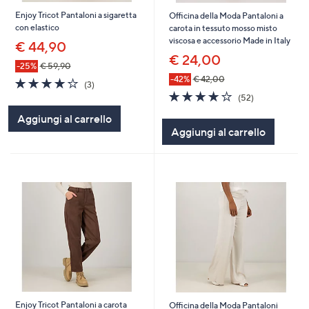
Enjoy Tricot Pantaloni a sigaretta
Officina della Moda Pantaloni a
con elastico
carota in tessuto mosso misto
viscosa e accessorio Made in Italy
€ 44,90
€ 24,00
-25%
€ 59,90
-42%
€ 42,00
4.0
3
(3)
of
Recensioni
4.1
52
(52)
5
of
Recensioni
Aggiungi al carrello
Stars
5
Aggiungi al carrello
Stars
Enjoy Tricot Pantaloni a carota
Officina della Moda Pantaloni