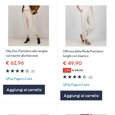
Olly Doo Pantaloni alla caviglia
Officina della Moda Pantaloni
con tasche alla francese
lunghi con elastico
€ 62,96
€ 49,90
4.0
1
-23%
€ 64,90
(1)
of
Recensioni
3.7
3
(3)
QPay Paga in 2 rate
5
of
Recensioni
Stars
QPay Paga in 2 rate
5
Aggiungi al carrello
Stars
Aggiungi al carrello