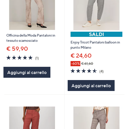
Officina della Moda Pantaloni in
tessuto scamosciato
Enjoy Tricot Pantaloni balloon in
€ 59,90
punto Milano
€ 24,60
5.0
1
(1)
of
Recensioni
-60%
€ 61,60
5
4.5
4
(4)
Aggiungi al carrello
Stars
of
Recensioni
5
Aggiungi al carrello
Stars