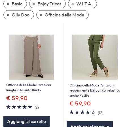
Basic
Enjoy Tricot
W.I.T.A.
a
sinistra
Olly Doo
Officina della Moda
o
a
destra
sui
dispositivi
touch
per
consultarli.
Officina della Moda Pantaloni
Officina della Moda Pantaloni
lunghi in tessuto fluido
leggermente balloon con elastico
anche Petite
€ 59,90
€ 59,90
5.0
2
(2)
of
Recensioni
4.1
12
(12)
5
of
Recensioni
Aggiungi al carrello
Stars
5
Aggiungi al carrello
Stars