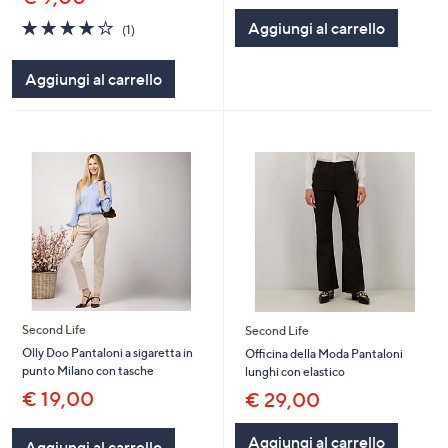
4.0
1
Aggiungi al carrello
(1)
of
Recensioni
5
Aggiungi al carrello
Stars
Second Life
Second Life
Olly Doo Pantaloni a sigaretta in
Officina della Moda Pantaloni
punto Milano con tasche
lunghi con elastico
€ 19,00
€ 29,00
Aggiungi al carrello
Aggiungi al carrello