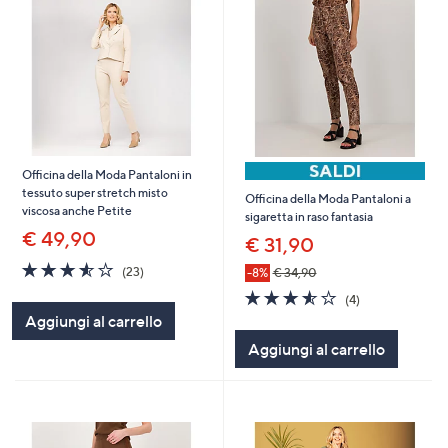
Officina della Moda Pantaloni in
tessuto super stretch misto
Officina della Moda Pantaloni a
viscosa anche Petite
sigaretta in raso fantasia
€ 49,90
€ 31,90
3.5
23
(23)
-8%
€ 34,90
of
Recensioni
3.5
4
(4)
5
of
Recensioni
Aggiungi al carrello
Stars
5
Aggiungi al carrello
Stars