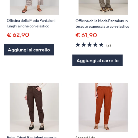
Officina della Moda Pantaloni
Officina della Moda Pantaloni in
lunghi a righe con elastico
tessuto scamosciato con elastico
€ 62,90
€ 61,90
5.0
2
(2)
of
Recensioni
Aggiungi al carrello
5
Aggiungi al carrello
Stars
Enjoy Tricot Pantaloni cargo in
Second Life