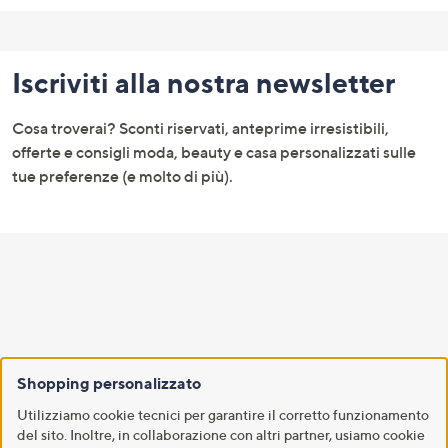
Fondo
pagina:
Iscriviti alla nostra newsletter
menu
e
Cosa troverai? Sconti riservati, anteprime irresistibili,
informazioni
offerte e consigli moda, beauty e casa personalizzati sulle
tue preferenze (e molto di più).
Il mio profilo​
Shopping personalizzato
Gestisci le tue informazioni, i tuoi ordini e tua wishlist.​
Utilizziamo cookie tecnici per garantire il corretto funzionamento
del sito. Inoltre, in collaborazione con altri partner, usiamo cookie