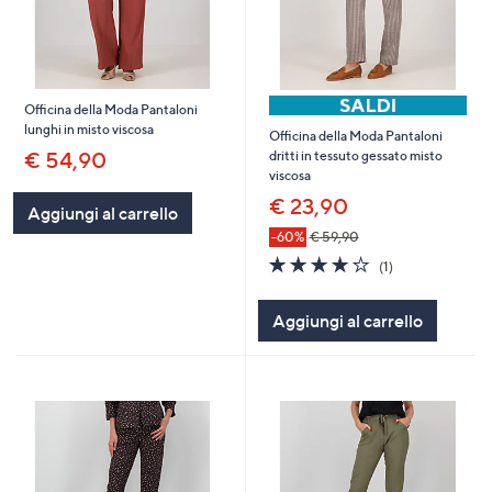
Officina della Moda Pantaloni
lunghi in misto viscosa
Officina della Moda Pantaloni
€ 54,90
dritti in tessuto gessato misto
viscosa
€ 23,90
Aggiungi al carrello
-60%
€ 59,90
4.0
1
(1)
of
Recensioni
5
Aggiungi al carrello
Stars