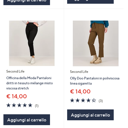
Second Life
Second Life
Officina della Moda Pantaloni
Olly Doo Pantaloni in poliviscosa
dritti in tessuto mélange misto
linea sigaretta
viscosa stretch
€ 14,00
€ 14,00
4.3
3
(3)
5.0
1
of
Recensioni
(1)
of
Recensioni
5
Aggiungi al carrello
5
Stars
Aggiungi al carrello
Stars