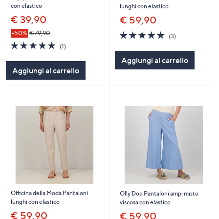
con elastico
lunghi con elastico
€ 39,90
€ 59,90
4.7
3
-50%
€ 79,90
(3)
of
Recensioni
5.0
1
(1)
5
of
Recensioni
Aggiungi al carrello
Stars
5
Aggiungi al carrello
Stars
Officina della Moda Pantaloni
Olly Doo Pantaloni ampi misto
lunghi con elastico
viscosa con elastico
€ 59,90
€ 59,90