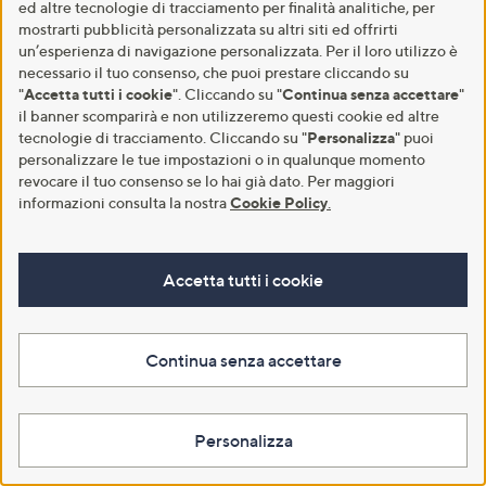
I miei dati
I miei ordini
ed altre tecnologie di tracciamento per finalità analitiche, per
mostrarti pubblicità personalizzata su altri siti ed offrirti
un’esperienza di navigazione personalizzata. Per il loro utilizzo è
necessario il tuo consenso, che puoi prestare cliccando su
"
Accetta tutti i cookie
". Cliccando su "
Continua senza accettare
"
il banner scomparirà e non utilizzeremo questi cookie ed altre
QPay
tecnologie di tracciamento. Cliccando su "
Personalizza
" puoi
personalizzare le tue impostazioni o in qualunque momento
Shopping a rate a tasso zero​
revocare il tuo consenso se lo hai già dato. Per maggiori
informazioni consulta la nostra
Cookie Policy
.
Scopri i prodotti​
Accetta tutti i cookie
QVC Blog
Continua senza accettare
In cerca di idee e ispirazioni?
Entra in QVC Blog
Personalizza