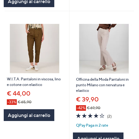
Aggiungi al carrello
W.I.T.A. Pantaloni in viscosa, lino
Officina della Moda Pantaloni in
e cotone con elastico
punto Milano con nervatura e
elastico
€ 44,00
€ 39,90
-33%
€ 65,90
-42%
€ 69,90
4.0
2
Aggiungi al carrello
(2)
of
Recensioni
QPay Paga in 2 rate
5
Stars
Aggiungi al carrello