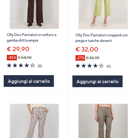
Olly Doo Pantaloni in velluto a
Olly Doo Pantaloni cropped con
gamba dritta ampia
piega e tasche davanti
€ 29,90
€ 32,00
-45%
€ 54,90
-27%
€ 43,90
4.1
8
4.2
6
(8)
(6)
of
Recensioni
of
Recensioni
5
5
Aggiungi al carrello
Aggiungi al carrello
Stars
Stars