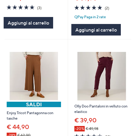
4.7
3
5.0
2
(3)
(2)
of
Recensioni
of
Recensioni
QPay Paga in 2 rate
5
5
Aggiungi al carrello
Stars
Stars
Aggiungi al carrello
Olly Doo Pantaloni in velluto con
elastico
Enjoy Tricot Pantagonna con
tasche
€ 39,90
€ 44,90
-20%
€ 49,98
4.4
19
-28%
€ 62,90