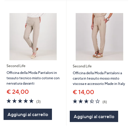
Second Life
Second Life
Officina della Moda Pantaloni in
Officina della Moda Pantaloni a
tessuto tecnico misto cotone con
carota in tessuto mosso misto
nervatura davanti
viscosa e accessorio Made in Italy
€ 24,00
€ 14,00
4.7
3
3.3
6
(3)
(6)
of
Recensioni
of
Recensioni
5
5
Aggiungi al carrello
Aggiungi al carrello
Stars
Stars