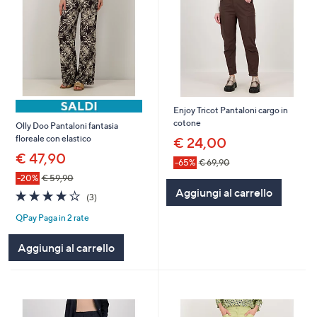
Enjoy Tricot Pantaloni cargo in
cotone
Olly Doo Pantaloni fantasia
floreale con elastico
€ 24,00
€ 47,90
-65%
€ 69,90
-20%
€ 59,90
Aggiungi al carrello
4.0
3
(3)
of
Recensioni
QPay Paga in 2 rate
5
Stars
Aggiungi al carrello