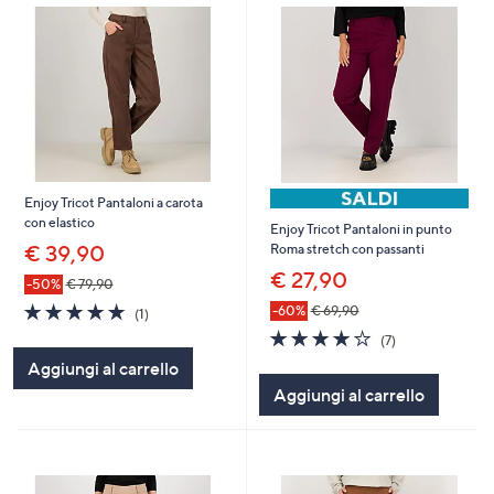
Enjoy Tricot Pantaloni a carota
con elastico
Enjoy Tricot Pantaloni in punto
€ 39,90
Roma stretch con passanti
€ 27,90
-50%
€ 79,90
5.0
1
-60%
€ 69,90
(1)
of
Recensioni
4.0
7
(7)
5
of
Recensioni
Aggiungi al carrello
Stars
5
Aggiungi al carrello
Stars