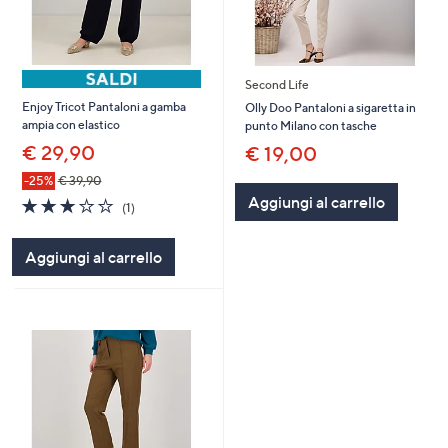
Second Life
Enjoy Tricot Pantaloni a gamba
Olly Doo Pantaloni a sigaretta in
ampia con elastico
punto Milano con tasche
€ 29,90
€ 19,00
-25%
€ 39,90
Aggiungi al carrello
3.0
1
(1)
of
Recensioni
5
Aggiungi al carrello
Stars