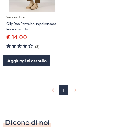
Second Life
Olly Doo Pantaloni in poliviscosa
linea sigaretta
€ 14,00
4.3
3
(3)
of
Recensioni
5
Aggiungi al carrello
Stars
1
Dicono di noi