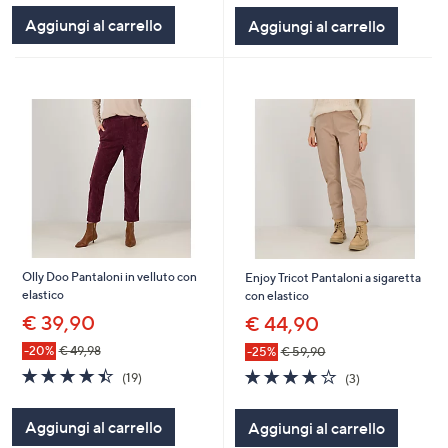
5
5
Aggiungi al carrello
Aggiungi al carrello
Stars
Stars
Olly Doo Pantaloni in velluto con
Enjoy Tricot Pantaloni a sigaretta
elastico
con elastico
€ 39,90
€ 44,90
-20%
€ 49,98
-25%
€ 59,90
4.4
19
4.0
3
(19)
(3)
of
Recensioni
of
Recensioni
5
5
Aggiungi al carrello
Aggiungi al carrello
Stars
Stars