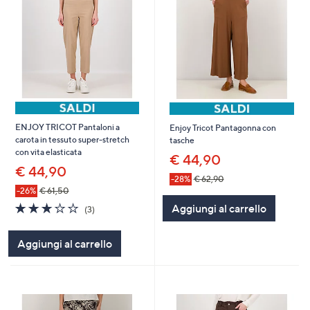
ENJOY TRICOT Pantaloni a
Enjoy Tricot Pantagonna con
carota in tessuto super-stretch
tasche
con vita elasticata
€ 44,90
€ 44,90
-28%
€ 62,90
-26%
€ 61,50
2.7
3
Aggiungi al carrello
(3)
of
Recensioni
5
Aggiungi al carrello
Stars