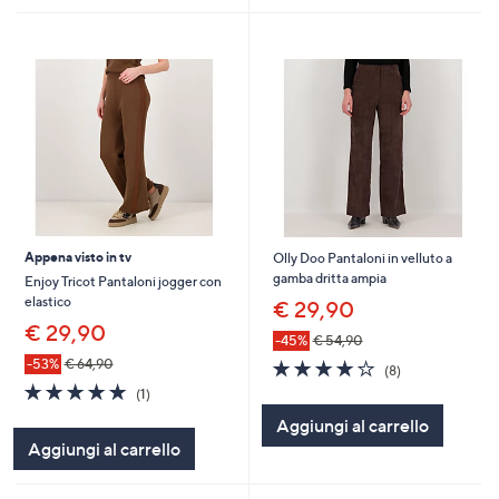
Appena visto in tv
Olly Doo Pantaloni in velluto a
gamba dritta ampia
Enjoy Tricot Pantaloni jogger con
elastico
€ 29,90
€ 29,90
-45%
€ 54,90
4.1
8
-53%
€ 64,90
(8)
of
Recensioni
5.0
1
(1)
5
of
Recensioni
Aggiungi al carrello
Stars
5
Aggiungi al carrello
Stars