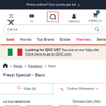
Primo ordine? Uno sconto per te!​
Vai
al
contenuto
0
principale
MENU
CARRELLO
TV
PROFILO
Cerca
Quando
Saldi
Novità
Top Brand
Estate
Wellness
Belle
sono
disponibili
suggerimenti,
usa
i
Moda
Pantaloni
Basic
tasti
Prezzi Speciali - Basic
freccia
su
e
Ordina:
Rilevanza
Filtri
(5)
giù
oppure
La tua selezione:
Rimuovi tutti i filtri
scorri