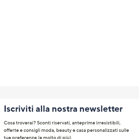
Fondo
pagina:
Iscriviti alla nostra newsletter
menu
e
Cosa troverai? Sconti riservati, anteprime irresistibili,
informazioni
offerte e consigli moda, beauty e casa personalizzati sulle
tue preferenze (e molto di più).