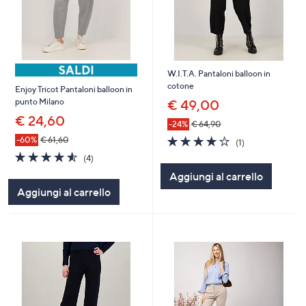
W.I.T.A. Pantaloni balloon in
cotone
Enjoy Tricot Pantaloni balloon in
punto Milano
€ 49,00
€ 24,60
-24%
€ 64,90
4.0
1
-60%
€ 61,60
(1)
of
Recensioni
4.5
4
(4)
5
of
Recensioni
Aggiungi al carrello
Stars
5
Aggiungi al carrello
Stars