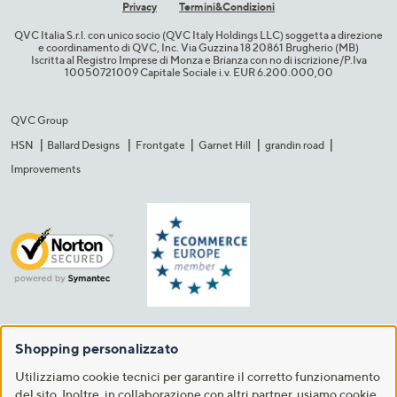
Privacy
Termini&C​ondizioni
QVC Italia S.r.l. con unico socio (QVC Italy Holdings LLC) soggetta a direzione
e coordinamento di QVC, Inc. Via Guzzina 18 20861 Brugherio (MB)​
Iscritta al Registro Imprese di Monza e Brianza con no di iscrizione/P.Iva
10050721009 Capitale Sociale i.v. EUR 6.200.000,00​
QVC Group
HSN
Ballard Designs
Frontgate
Garnet Hill
grandin road
Improvements
Shopping personalizzato
Utilizziamo cookie tecnici per garantire il corretto funzionamento
del sito. Inoltre, in collaborazione con altri partner, usiamo cookie