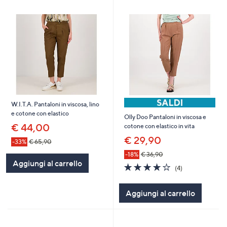
W.I.T.A. Pantaloni in viscosa, lino
e cotone con elastico
Olly Doo Pantaloni in viscosa e
€ 44,00
cotone con elastico in vita
€ 29,90
-33%
€ 65,90
-18%
€ 36,90
Aggiungi al carrello
3.8
4
(4)
of
Recensioni
5
Aggiungi al carrello
Stars