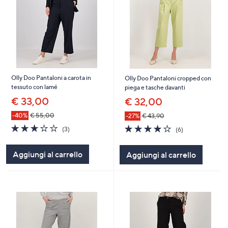
Olly Doo Pantaloni a carota in
Olly Doo Pantaloni cropped con
tessuto con lamé
piega e tasche davanti
€ 33,00
€ 32,00
-40%
€ 55,00
-27%
€ 43,90
2.7
3
4.2
6
(3)
(6)
of
Recensioni
of
Recensioni
5
5
Aggiungi al carrello
Aggiungi al carrello
Stars
Stars