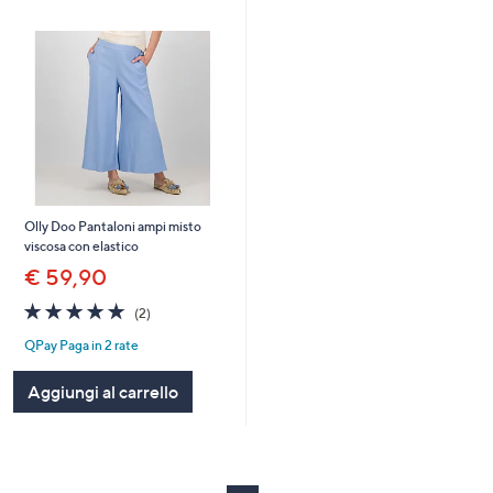
Olly Doo Pantaloni ampi misto
viscosa con elastico
€ 59,90
5.0
2
(2)
of
Recensioni
QPay Paga in 2 rate
5
Stars
Aggiungi al carrello