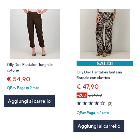
Olly Doo Pantaloni lunghi in
cotone
Olly Doo Pantaloni fantasia
€ 54,90
floreale con elastico
€ 47,90
QPay Paga in 2 rate
-20%
€ 59,90
Aggiungi al carrello
4.0
3
(3)
of
Recensioni
QPay Paga in 2 rate
5
Stars
Aggiungi al carrello