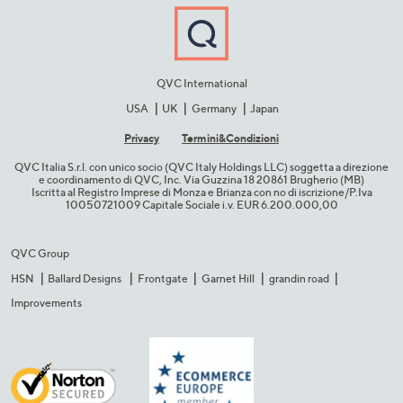
QVC International
USA
UK
Germany
Japan
Privacy
Termini&C​ondizioni
QVC Italia S.r.l. con unico socio (QVC Italy Holdings LLC) soggetta a direzione
e coordinamento di QVC, Inc. Via Guzzina 18 20861 Brugherio (MB)​
Iscritta al Registro Imprese di Monza e Brianza con no di iscrizione/P.Iva
10050721009 Capitale Sociale i.v. EUR 6.200.000,00​
QVC Group
HSN
Ballard Designs
Frontgate
Garnet Hill
grandin road
Improvements