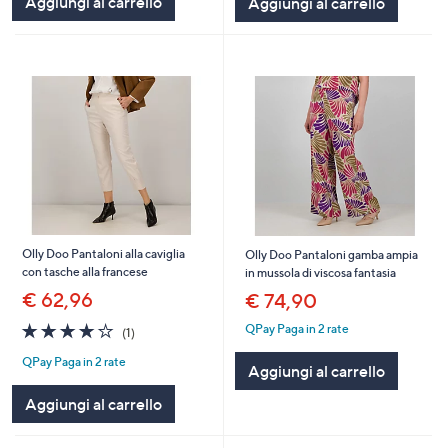
Aggiungi al carrello
Aggiungi al carrello
Olly Doo Pantaloni alla caviglia
Olly Doo Pantaloni gamba ampia
con tasche alla francese
in mussola di viscosa fantasia
€ 62,96
€ 74,90
4.0
1
QPay Paga in 2 rate
(1)
of
Recensioni
QPay Paga in 2 rate
5
Aggiungi al carrello
Stars
Aggiungi al carrello