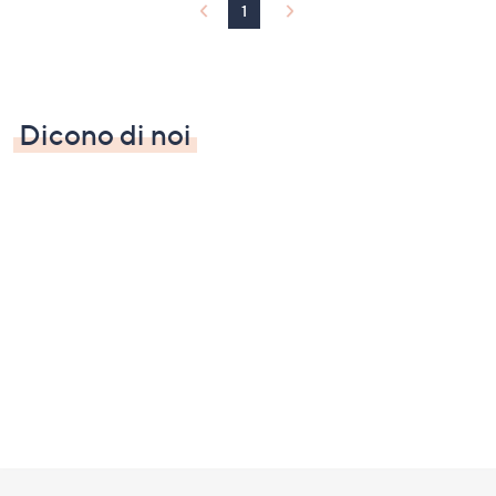
1
Dicono di noi
Fondo