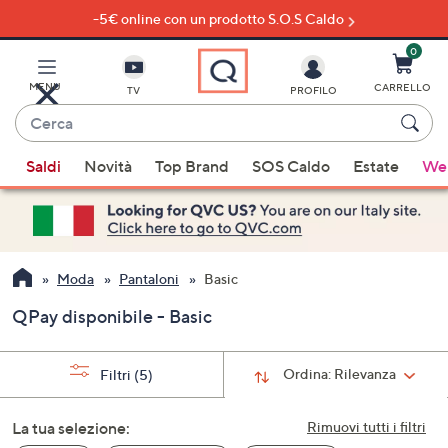
-5€ online con un prodotto S.O.S Caldo
Vai
al
contenuto
0
principale
MENU
CARRELLO
TV
PROFILO
Cerca
Quando
Saldi
Novità
Top Brand
SOS Caldo
Estate
Wel
sono
disponibili
suggerimenti,
usa
i
Moda
Pantaloni
Basic
tasti
QPay disponibile - Basic
freccia
su
e
Ordina:
Rilevanza
Filtri
(5)
giù
oppure
La tua selezione:
Rimuovi tutti i filtri
scorri