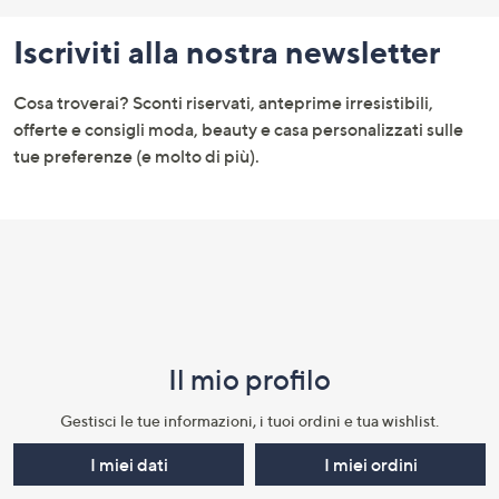
pagina:
Iscriviti alla nostra newsletter
menu
e
Cosa troverai? Sconti riservati, anteprime irresistibili,
informazioni
offerte e consigli moda, beauty e casa personalizzati sulle
tue preferenze (e molto di più).
Il mio profilo​
Gestisci le tue informazioni, i tuoi ordini e tua wishlist.​
I miei dati
I miei ordini