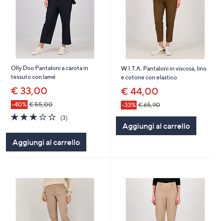
Olly Doo Pantaloni a carota in
W.I.T.A. Pantaloni in viscosa, lino
tessuto con lamé
e cotone con elastico
€ 33,00
€ 44,00
-40%
€ 55,00
-33%
€ 65,90
2.7
3
(3)
of
Recensioni
Aggiungi al carrello
5
Aggiungi al carrello
Stars