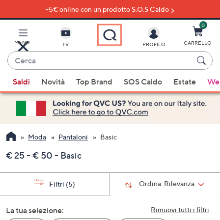
-5€ online con un prodotto S.O.S Caldo
Vai
al
contenuto
0
principale
MENU
CARRELLO
TV
PROFILO
Cerca
Quando
Saldi
Novità
Top Brand
SOS Caldo
Estate
Wel
sono
disponibili
suggerimenti,
usa
i
Moda
Pantaloni
Basic
tasti
€ 25 - € 50 - Basic
freccia
su
e
Ordina:
Rilevanza
Filtri
(5)
giù
oppure
La tua selezione:
Rimuovi tutti i filtri
scorri