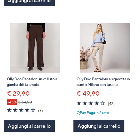
Aggiungi al carrello
Olly Doo Pantaloni in velluto a
Olly Doo Pantaloni a sigaretta in
gamba dritta ampia
punto Milano con tasche
€ 29,90
€ 49,90
4.1
42
-45%
€ 54,90
(42)
of
Recensioni
4.1
8
(8)
QPay Paga in 2 rate
5
of
Recensioni
Stars
5
Aggiungi al carrello
Aggiungi al carrello
Stars