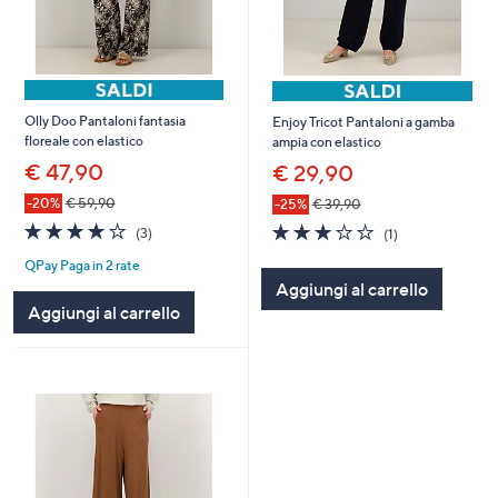
Olly Doo Pantaloni fantasia
Enjoy Tricot Pantaloni a gamba
floreale con elastico
ampia con elastico
€ 47,90
€ 29,90
-20%
€ 59,90
-25%
€ 39,90
4.0
3
3.0
1
(3)
(1)
of
Recensioni
of
Recensioni
QPay Paga in 2 rate
5
5
Aggiungi al carrello
Stars
Stars
Aggiungi al carrello