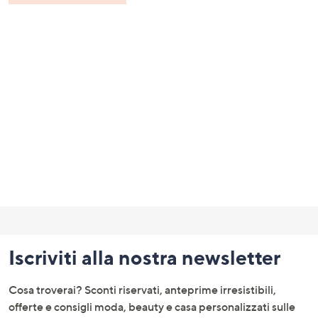
Fondo
pagina:
Iscriviti alla nostra newsletter
menu
e
Cosa troverai? Sconti riservati, anteprime irresistibili,
informazioni
offerte e consigli moda, beauty e casa personalizzati sulle