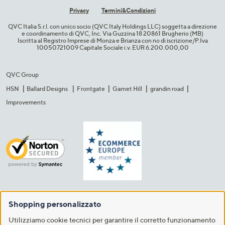
Privacy
Termini&C​ondizioni
QVC Italia S.r.l. con unico socio (QVC Italy Holdings LLC) soggetta a direzione
e coordinamento di QVC, Inc. Via Guzzina 18 20861 Brugherio (MB)​
Iscritta al Registro Imprese di Monza e Brianza con no di iscrizione/P.Iva
10050721009 Capitale Sociale i.v. EUR 6.200.000,00​
QVC Group
HSN
Ballard Designs
Frontgate
Garnet Hill
grandin road
Improvements
Shopping personalizzato
Utilizziamo cookie tecnici per garantire il corretto funzionamento