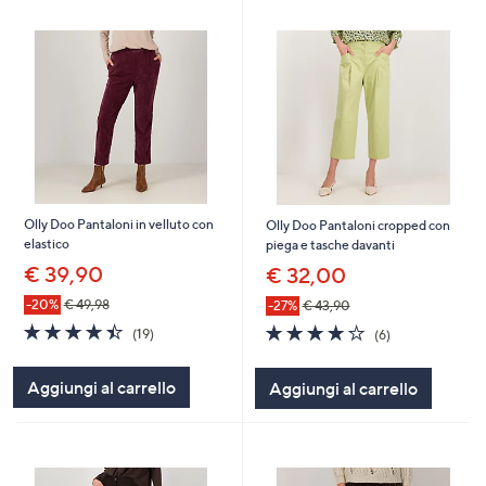
Olly Doo Pantaloni in velluto con
Olly Doo Pantaloni cropped con
elastico
piega e tasche davanti
€ 39,90
€ 32,00
-20%
€ 49,98
-27%
€ 43,90
4.4
19
4.2
6
(19)
(6)
of
Recensioni
of
Recensioni
5
5
Aggiungi al carrello
Aggiungi al carrello
Stars
Stars