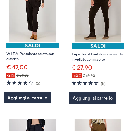
W.I.T.A. Pantaloni a carota con
Enjoy Tricot Pantaloni a sigaretta
elastico
in velluto con risvolto
€ 47,00
€ 27,90
-21%
€ 59,98
-60%
€ 69,90
4.0
5
4.2
5
(5)
(5)
of
Recensioni
of
Recensioni
5
5
Aggiungi al carrello
Aggiungi al carrello
Stars
Stars