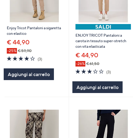
Enjoy Tricot Pantaloni a sigaretta
con elastico
ENJOY TRICOT Pantaloni a
€ 44,90
carota in tessuto super-stretch
con vita elasticata
-25%
€ 59,90
€ 44,90
4.0
3
(3)
of
Recensioni
-26%
€ 61,50
5
2.7
3
(3)
Aggiungi al carrello
Stars
of
Recensioni
5
Aggiungi al carrello
Stars