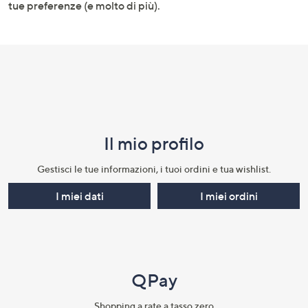
tue preferenze (e molto di più).
Il mio profilo​
Gestisci le tue informazioni, i tuoi ordini e tua wishlist.​
I miei dati
I miei ordini
QPay
Shopping a rate a tasso zero​