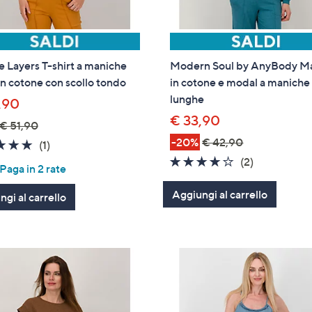
Layers T-shirt a maniche
Modern Soul by AnyBody Ma
in cotone con scollo tondo
in cotone e modal a maniche
lunghe
,90
€ 33,90
€ 51,90
-20%
€ 42,90
5.0
1
(1)
of
Recensioni
4.0
2
(2)
aga in 2 rate
5
of
Recensioni
Stars
Aggiungi al carrello
5
gi al carrello
Stars