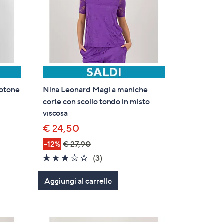
cotone
Nina Leonard Maglia maniche
corte con scollo tondo in misto
viscosa
€ 24,50
-12%
€ 27,90
2.7
3
(3)
of
Recensioni
Aggiungi al carrello
5
Stars