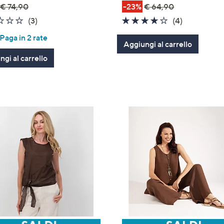
€ 74,90
-23%
€ 64,90
2.3
3
4.0
4
(3)
(4)
of
Recensioni
of
Recensioni
aga in 2 rate
5
Aggiungi al carrello
5
Stars
Stars
gi al carrello