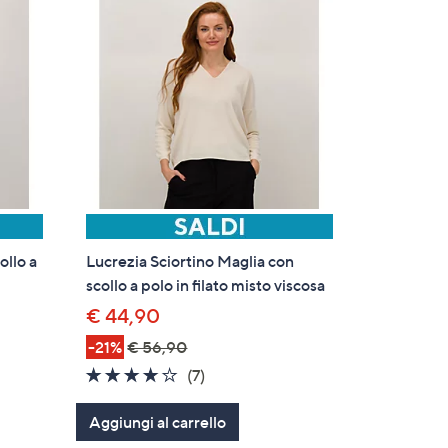
ollo a
Lucrezia Sciortino Maglia con
scollo a polo in filato misto viscosa
€ 44,90
-21%
€ 56,90
3.9
7
(7)
of
Recensioni
Aggiungi al carrello
5
Stars