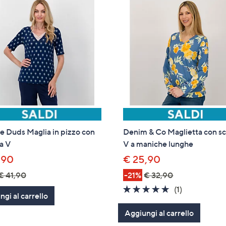
 Duds Maglia in pizzo con
Denim & Co Maglietta con sc
 a V
V a maniche lunghe
,90
€ 25,90
€ 41,90
-21%
€ 32,90
5.0
1
(1)
gi al carrello
of
Recensioni
Aggiungi al carrello
5
Stars