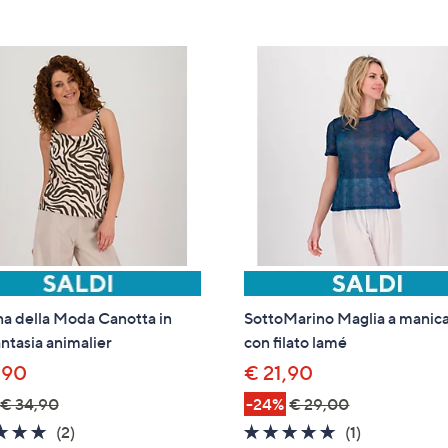
tivi
arli.
na della Moda Canotta in
SottoMarino Maglia a manica
antasia animalier
con filato lamé
,90
€ 21,90
€ 34,90
-24%
€ 29,00
5.0
2
5.0
1
(2)
(1)