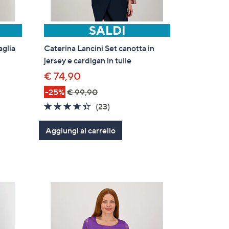
glia
Caterina Lancini Set canotta in
jersey e cardigan in tulle
€ 74,90
-25%
€ 99,90
4.3
23
(23)
of
Recensioni
Aggiungi al carrello
5
Stars