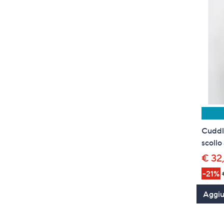
Cuddle
scollo
€ 32
-21%
Aggiun