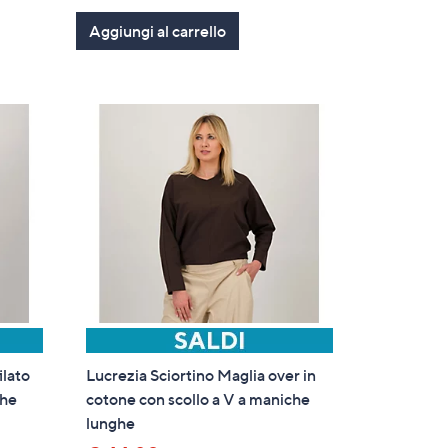
of
Recensioni
Aggiungi al carrello
5
Stars
ilato
Lucrezia Sciortino Maglia over in
ghe
cotone con scollo a V a maniche
lunghe