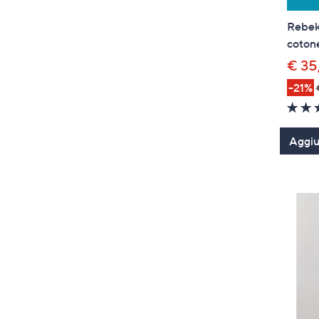
Rebeka
cotone
€ 35
-21%
Aggiun