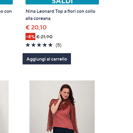
no con
Nina Leonard Top a fiori con collo
alla coreana
€ 20,10
-8%
€ 21,90
4.6
5
(5)
i
of
Recensioni
Aggiungi al carrello
5
Stars