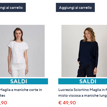
of
Recensioni
of
Recensioni
gi al carrello
5
Aggiungi al carrello
5
Stars
Stars
aglia a maniche corte in
Lucrezia Sciortino Maglia in f
ttes
misto viscosa a maniche lun
,90
€ 49,90