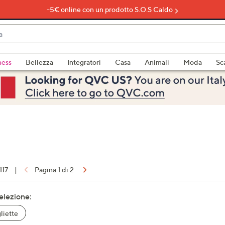
-5€ online con un prodotto S.O.S Caldo
do
ness
Bellezza
Integratori
Casa
Animali
Moda
Sc
bili
imenti,
117
|
Pagina 1 di 2
e
selezione:
iette
a