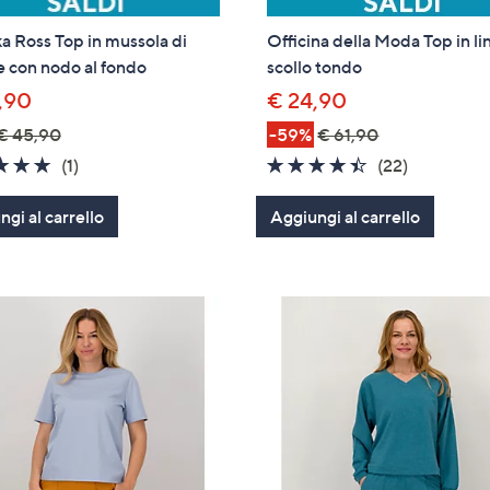
 Ross Top in mussola di
Officina della Moda Top in li
 con nodo al fondo
scollo tondo
,90
€ 24,90
€ 45,90
-59%
€ 61,90
5.0
1
4.3
22
(1)
(22)
of
Recensioni
of
Recension
gi al carrello
5
Aggiungi al carrello
5
Stars
Stars