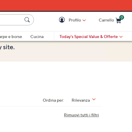
0
Profilo
Carrello
Cart is Empty
Cart
arpe e borse
Cucina
Today's Special Value
& Offerte
Ordina per:
Rilevanza
Rimuovi tutti i filtri