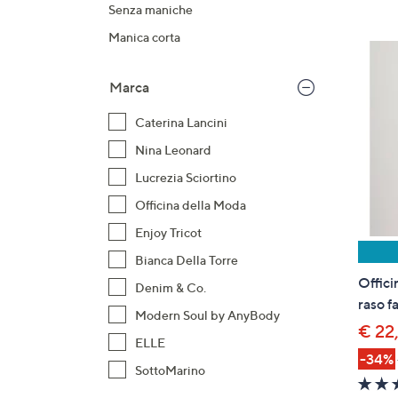
prodotti
o
Senza maniche
a
Manica corta
destra
sui
Marca
disposi
touch
Caterina Lancini
per
Nina Leonard
consult
Lucrezia Sciortino
Officina della Moda
Enjoy Tricot
Bianca Della Torre
Offici
Denim & Co.
raso f
Modern Soul by AnyBody
€ 22
ELLE
-34%
SottoMarino