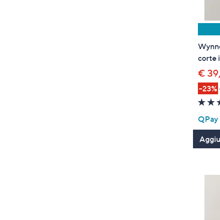
Wynne 
corte 
€ 39
-23%
QPay P
Aggiun