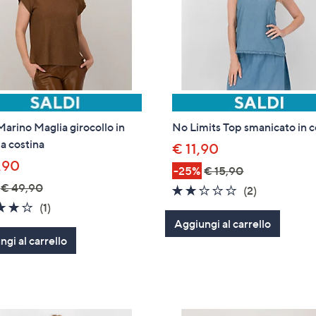
arino Maglia girocollo in
No Limits Top smanicato in 
 a costina
€ 11,90
,90
-25%
€ 15,90
€ 49,90
2.0
2
(2)
4.0
1
of
Recensioni
(1)
of
Recensioni
Aggiungi al carrello
5
gi al carrello
5
Stars
Stars