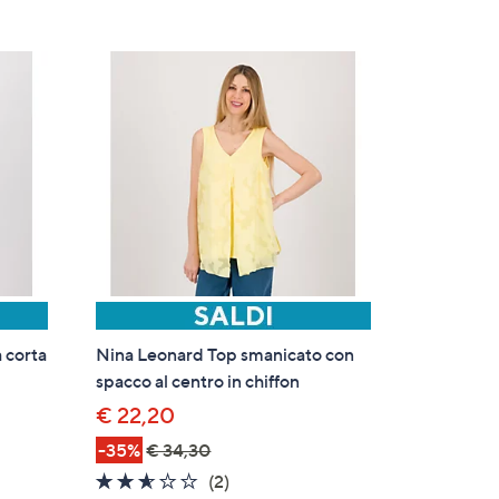
 corta
Nina Leonard Top smanicato con
spacco al centro in chiffon
€ 22,20
-35%
€ 34,30
2.5
2
(2)