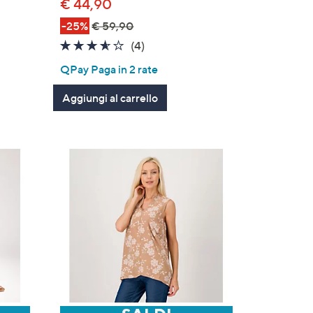
€ 44,90
-25%
€ 59,90
3.5
4
(4)
of
Recensioni
QPay Paga in 2 rate
5
Stars
Aggiungi al carrello