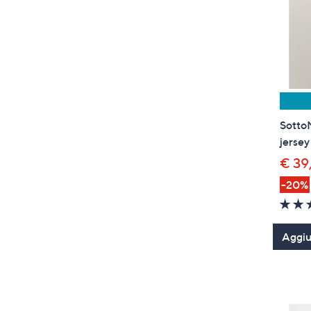
SottoM
jersey
€ 39
-20%
Aggiun