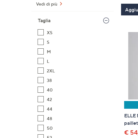
Vedi di più
Aggiun
Taglia
XS
S
M
L
2XL
38
40
42
44
ELLE M
48
paille
50
€ 54
52