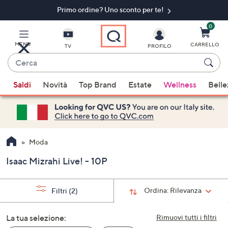
Primo ordine? Uno sconto per te!​
Vai
al
contenuto
0
principale
MENU
CARRELLO
TV
PROFILO
Cerca
Quando
Saldi
Novità
Top Brand
Estate
Wellness
Belle
sono
disponibili
suggerimenti,
usa
i
Moda
tasti
Isaac Mizrahi Live! - 10P
freccia
su
e
Ordina:
Rilevanza
Filtri
(2)
giù
oppure
La tua selezione:
Rimuovi tutti i filtri
scorri