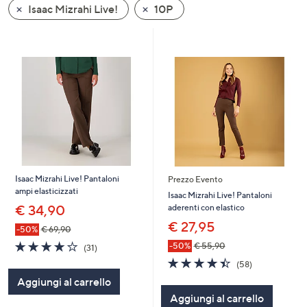
Isaac Mizrahi Live!
10P
a
sinistra
o
a
destra
sui
dispositivi
touch
per
consultarli.
Isaac Mizrahi Live! Pantaloni
Prezzo Evento
ampi elasticizzati
Isaac Mizrahi Live! Pantaloni
aderenti con elastico
€ 34,90
€ 27,95
-50%
€ 69,90
3.8
31
-50%
€ 55,90
(31)
of
Recensioni
4.4
58
(58)
5
of
Recensioni
Aggiungi al carrello
Stars
5
Aggiungi al carrello
Stars