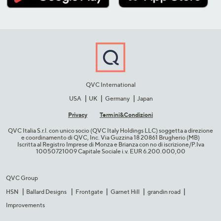
QVC International
USA
UK
Germany
Japan
Privacy
Termini&C​ondizioni
QVC Italia S.r.l. con unico socio (QVC Italy Holdings LLC) soggetta a direzione
e coordinamento di QVC, Inc. Via Guzzina 18 20861 Brugherio (MB)​
Iscritta al Registro Imprese di Monza e Brianza con no di iscrizione/P.Iva
10050721009 Capitale Sociale i.v. EUR 6.200.000,00​
QVC Group
HSN
Ballard Designs
Frontgate
Garnet Hill
grandin road
Improvements