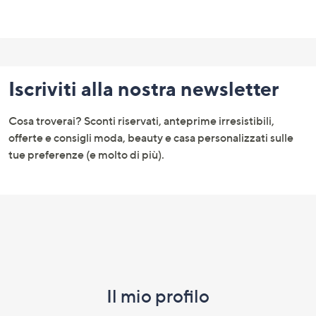
Fondo
pagina:
Iscriviti alla nostra newsletter
menu
e
Cosa troverai? Sconti riservati, anteprime irresistibili,
informazioni
offerte e consigli moda, beauty e casa personalizzati sulle
tue preferenze (e molto di più).
Il mio profilo​