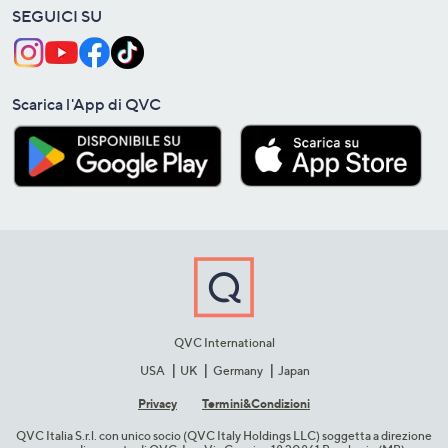
SEGUICI SU
Scarica l'App di QVC
QVC International
USA
UK
Germany
Japan
Privacy
Termini&C​ondizioni
QVC Italia S.r.l. con unico socio (QVC Italy Holdings LLC) soggetta a direzione