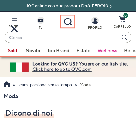
-10€ online con due prodotti Ferò: FERO10
Vai
al
contenuto
0
principale
MENU
CARRELLO
TV
PROFILO
Cerca
Quando
Saldi
Novità
Top Brand
Estate
Wellness
Belle
sono
disponibili
suggerimenti,
usa
i
Jeans: passione senza tempo
Moda
tasti
Moda
freccia
su
Dicono di noi
e
giù
oppure
scorri