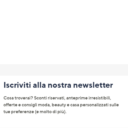
a
sinistra
o
a
destra
sui
dispositivi
touch
per
Fondo
consultarli.
pagina:
Iscriviti alla nostra newsletter
menu
e
Cosa troverai? Sconti riservati, anteprime irresistibili,
informazioni
offerte e consigli moda, beauty e casa personalizzati sulle
tue preferenze (e molto di più).