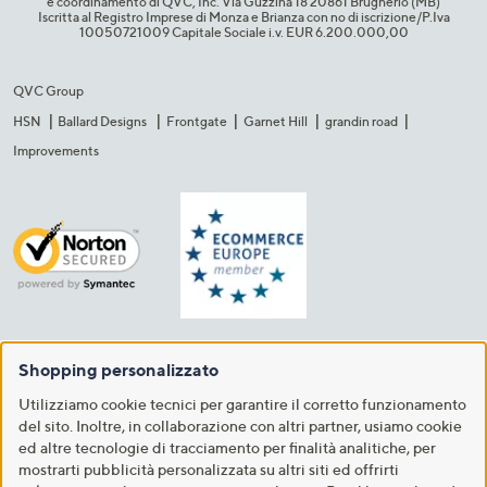
e coordinamento di QVC, Inc. Via Guzzina 18 20861 Brugherio (MB)​
Iscritta al Registro Imprese di Monza e Brianza con no di iscrizione/P.Iva
10050721009 Capitale Sociale i.v. EUR 6.200.000,00​
QVC Group
HSN
Ballard Designs
Frontgate
Garnet Hill
grandin road
Improvements
Shopping personalizzato
Utilizziamo cookie tecnici per garantire il corretto funzionamento
del sito. Inoltre, in collaborazione con altri partner, usiamo cookie
ed altre tecnologie di tracciamento per finalità analitiche, per
mostrarti pubblicità personalizzata su altri siti ed offrirti