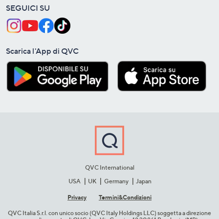
SEGUICI SU
Scarica l'App di QVC
QVC International
USA
UK
Germany
Japan
Privacy
Termini&C​ondizioni
QVC Italia S.r.l. con unico socio (QVC Italy Holdings LLC) soggetta a direzione