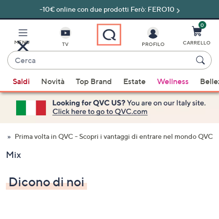
-10€ online con due prodotti Ferò: FERO10
Vai
al
contenuto
0
principale
MENU
CARRELLO
TV
PROFILO
Cerca
Quando
Saldi
Novità
Top Brand
Estate
Wellness
Belle
sono
disponibili
suggerimenti,
usa
i
Prima volta in QVC - Scopri i vantaggi di entrare nel mondo QVC
tasti
Mix
freccia
su
Dicono di noi
e
giù
oppure
scorri