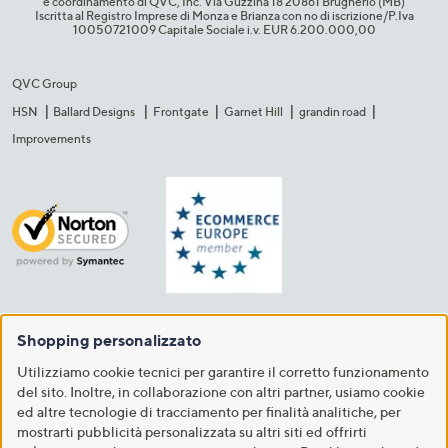
e coordinamento di QVC, Inc. Via Guzzina 18 20861 Brugherio (MB)​
Iscritta al Registro Imprese di Monza e Brianza con no di iscrizione/P.Iva
10050721009 Capitale Sociale i.v. EUR 6.200.000,00​
QVC Group
HSN
Ballard Designs
Frontgate
Garnet Hill
grandin road
Improvements
Shopping personalizzato
Utilizziamo cookie tecnici per garantire il corretto funzionamento
del sito. Inoltre, in collaborazione con altri partner, usiamo cookie
ed altre tecnologie di tracciamento per finalità analitiche, per
mostrarti pubblicità personalizzata su altri siti ed offrirti