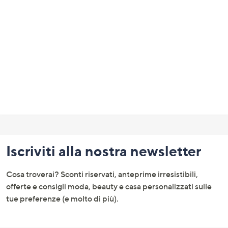
a
sinistra
o
a
destra
sui
dispositivi
touch
per
Fondo
consultarli.
pagina:
Iscriviti alla nostra newsletter
menu
e
Cosa troverai? Sconti riservati, anteprime irresistibili,
informazioni
offerte e consigli moda, beauty e casa personalizzati sulle
tue preferenze (e molto di più).