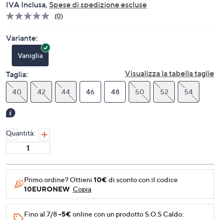
IVA Inclusa,
Spese di spedizione escluse
(0)
Nessuna
valutazione.
Stesso
Variante:
link
alla
Vaniglia
pagina.
Visualizza la tabella taglie
Taglia:
40
42
44
46
48
50
52
54
Quantità:
Primo ordine? Ottieni
10€
di sconto con il codice
10EURONEW
Copia
Fino al 7/8
-5€
online con un prodotto S.O.S Caldo: