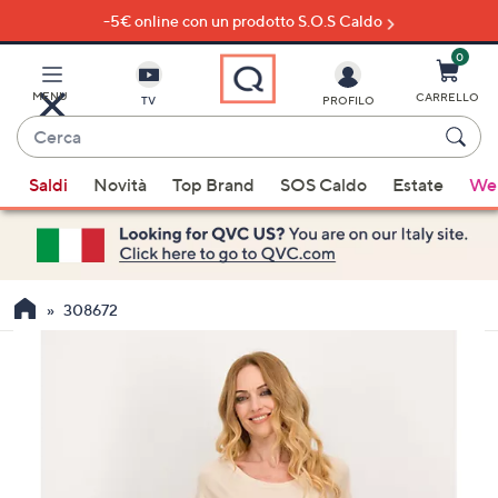
-5€ online con un prodotto S.O.S Caldo
Vai
al
contenuto
0
principale
MENU
CARRELLO
TV
PROFILO
Cerca
Quando
Saldi
Novità
Top Brand
SOS Caldo
Estate
Wel
sono
disponibili
suggerimenti,
usa
i
308672
tasti
freccia
su
e
giù
oppure
scorri