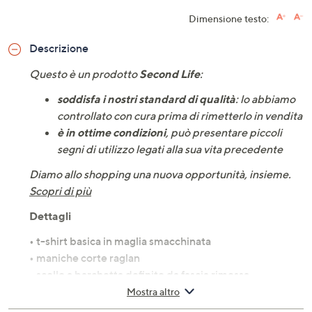
Dimensione testo:
Descrizione
Questo è un prodotto
Second Life
:
soddisfa i nostri standard di qualità
: lo abbiamo
controllato con cura prima di rimetterlo in vendita
è in ottime condizioni
, può presentare piccoli
segni di utilizzo legati alla sua vita precedente
Diamo allo shopping una nuova opportunità, insieme.
Scopri di più
Dettagli
• t-shirt basica in maglia smacchinata
• maniche corte raglan
• scollo a barchetta definito da fascia rimessa
• 82% viscosa, 13% lana, 5% elastan (
lana merino)
Mostra altro
• made in Italy