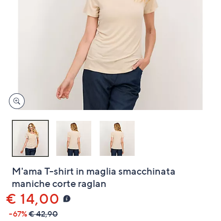
a
sinistra
o
a
destra
sui
dispositivi
touch
per
consultarli.
M'ama T-shirt in maglia smacchinata
maniche corte raglan
€ 14,00
-67%
€ 42,90