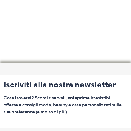
Fondo
pagina:
Iscriviti alla nostra newsletter
menu
e
Cosa troverai? Sconti riservati, anteprime irresistibili,
informazioni
offerte e consigli moda, beauty e casa personalizzati sulle
tue preferenze (e molto di più).