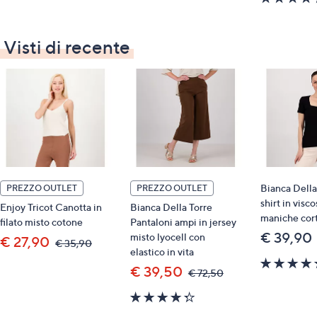
5
5
Stars
Stars
Visti di recente
Bianca Della
PREZZO OUTLET
PREZZO OUTLET
shirt in visco
Enjoy Tricot Canotta in
Bianca Della Torre
maniche cor
filato misto cotone
Pantaloni ampi in jersey
€ 39,90
misto lyocell con
€ 27,90
,
€ 35,90
elastico in vita
was,
€
€ 39,50
,
€ 72,50
35,90
was,
4.3
€
72,50
of