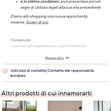
è in ottime condizioni
, può presentare piccoli
segni di utilizzo legati alla sua vita precedente
Diamo allo shopping una nuova opportunità,
insieme.
Scopri di più
Contenuto
• cuscino rettangolare con ricamo Intreccio
Perché te lo consigliamo?
Mostra altro
• aggiungi un tocco di eleganza al tuo salotto con
questo cuscino in velluto
Indirizzo di contatto/Contatto del responsabile
• il ricamo centrale dona un dettaglio raffinato e unico
europeo
• la cerniera a scomparsa permette di sfoderarlo
facilmente per il lavaggio
• l'imbottitura in fiocco di poliestere garantisce comfort
Altri prodotti di cui innamorarti
e morbidezza
Specifiche