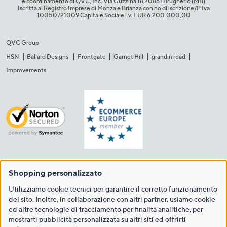
e coordinamento di QVC, Inc. Via Guzzina 18 20861 Brugherio (MB)​
Iscritta al Registro Imprese di Monza e Brianza con no di iscrizione/P.Iva
10050721009 Capitale Sociale i.v. EUR 6.200.000,00​
QVC Group
HSN
Ballard Designs
Frontgate
Garnet Hill
grandin road
Improvements
Shopping personalizzato
Utilizziamo cookie tecnici per garantire il corretto funzionamento
del sito. Inoltre, in collaborazione con altri partner, usiamo cookie
ed altre tecnologie di tracciamento per finalità analitiche, per
mostrarti pubblicità personalizzata su altri siti ed offrirti