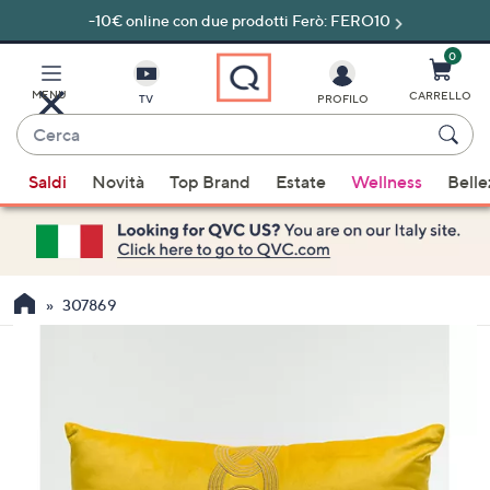
-10€ online con due prodotti Ferò: FERO10
Vai
al
contenuto
0
principale
MENU
CARRELLO
TV
PROFILO
Cerca
Quando
Saldi
Novità
Top Brand
Estate
Wellness
Belle
sono
disponibili
suggerimenti,
usa
i
307869
tasti
freccia
su
e
giù
oppure
scorri