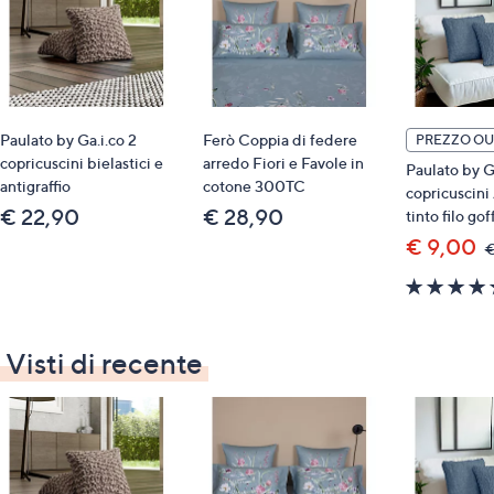
• ricamo centrale in punto lanciato
• retro senza decori
• imbottitura in fiocco di poliestere 250 g
• cerniera a scomparsa
• composizione materiale: 100% poliestere (fodera,
Paulato by Ga.i.co 2
Ferò Coppia di federe
PREZZO OU
imbottitura); 100% cotone (filato per ricamo)
copricuscini bielastici e
arredo Fiori e Favole in
Paulato by Ga
• lavabile in lavatrice
antigraffio
cotone 300TC
copricuscini
• made in Italy
€ 22,90
€ 28,90
tinto filo gof
Misure
€ 9,00
€
• 32x50 cm
Visti di recente