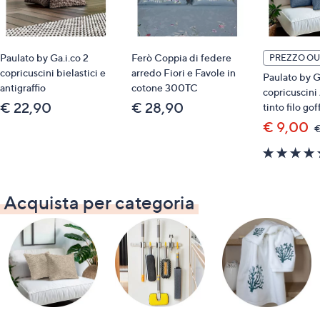
Paulato by Ga.i.co 2
Ferò Coppia di federe
PREZZO OU
copricuscini bielastici e
arredo Fiori e Favole in
Paulato by Ga
antigraffio
cotone 300TC
copricuscini
€ 22,90
€ 28,90
tinto filo gof
€ 9,00
€
Acquista per categoria