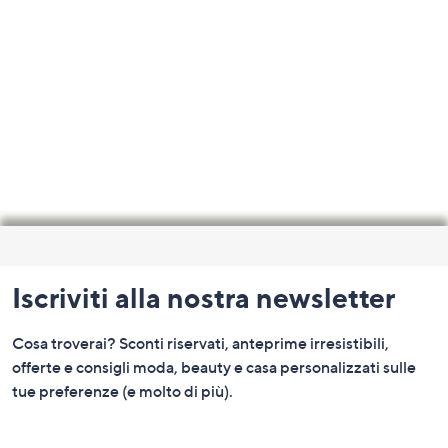
Fondo
pagina:
Iscriviti alla nostra newsletter
menu
e
Cosa troverai? Sconti riservati, anteprime irresistibili,
informazioni
offerte e consigli moda, beauty e casa personalizzati sulle
tue preferenze (e molto di più).