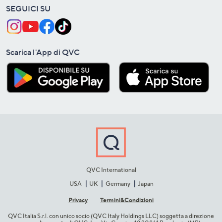
SEGUICI SU
Scarica l'App di QVC
QVC International
USA
UK
Germany
Japan
Privacy
Termini&C​ondizioni
QVC Italia S.r.l. con unico socio (QVC Italy Holdings LLC) soggetta a direzione