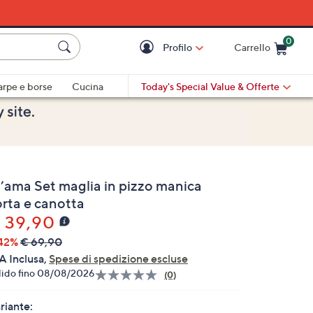
0
Profilo
Carrello
Cart is Empty
Cart
arpe e borse
Cucina
Today's Special Value
& Offerte
’ama Set maglia in pizzo manica
orta e canotta
 39,90
42%
€ 69,90
A Inclusa,
Spese di spedizione escluse
lido fino 08/08/2026
(0)
Nessuna
valutazione.
Stesso
riante: