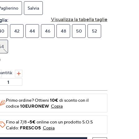
link
alla
Paglierino
Salvia
pagina.
Visualizza la tabella taglie
glia:
40
42
44
46
48
50
52
54
antità:
Primo ordine? Ottieni
10€
di sconto con il
codice
10EURONEW
Copia
Fino al 7/8
-5€
online con un prodotto S.O.S
Caldo:
FRESCO5
Copia