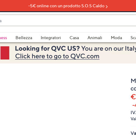
-5€ online con un prodotto S.O.S Caldo
do
ness
Bellezza
Integratori
Casa
Animali
Moda
Sc
bili
imenti,
M
c
€
-
e
IV
Va
a
Va