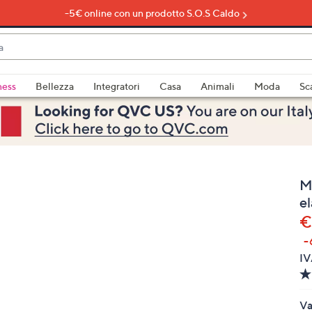
-5€ online con un prodotto S.O.S Caldo
do
ness
Bellezza
Integratori
Casa
Animali
Moda
Sc
bili
imenti,
M
el
€
-
e
IV
a
Va