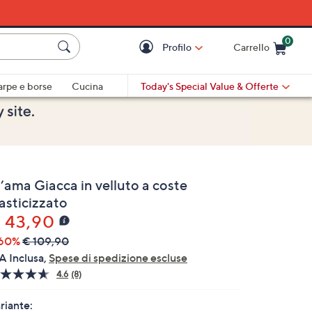
0
Profilo
Carrello
Cart is Empty
Cart
arpe e borse
Cucina
Today's Special Value
& Offerte
’ama Giacca in velluto a coste
asticizzato
 43,90
60%
€ 109,90
A Inclusa,
Spese di spedizione escluse
4.6
(8)
Leggi
8
recensioni.
riante: