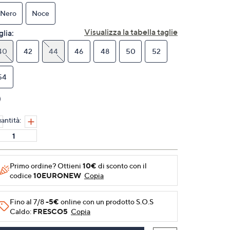
Stesso
link
Nero
Noce
alla
pagina.
Visualizza la tabella taglie
glia:
40
42
44
46
48
50
52
54
antità:
Primo ordine? Ottieni
10€
di sconto con il
codice
10EURONEW
Copia
Fino al 7/8
-5€
online con un prodotto S.O.S
Caldo:
FRESCO5
Copia