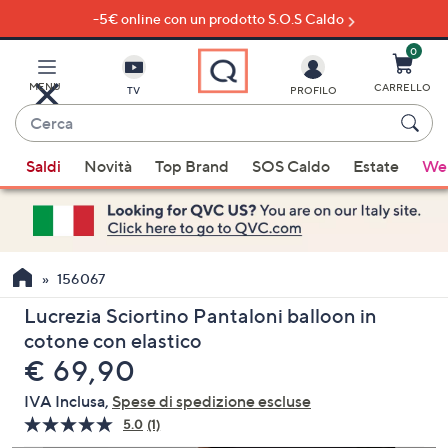
-5€ online con un prodotto S.O.S Caldo
Vai
al
contenuto
0
principale
MENU
CARRELLO
TV
PROFILO
Cerca
Quando
Saldi
Novità
Top Brand
SOS Caldo
Estate
Wel
sono
disponibili
suggerimenti,
usa
i
156067
tasti
Lucrezia Sciortino Pantaloni balloon in
freccia
cotone con elastico
su
eliminato
€ 69,90
e
giù
IVA Inclusa,
Spese di spedizione escluse
oppure
5.0
(1)
Leggi
scorri