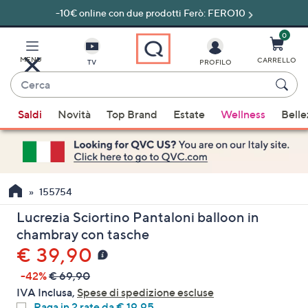
-10€ online con due prodotti Ferò: FERO10
Vai
al
contenuto
0
principale
MENU
CARRELLO
TV
PROFILO
Cerca
Quando
Saldi
Novità
Top Brand
Estate
Wellness
Belle
sono
disponibili
suggerimenti,
usa
i
155754
tasti
Lucrezia Sciortino Pantaloni balloon in
freccia
chambray con tasche
su
€ 39,90
e
giù
-42%
€ 69,90
oppure
IVA Inclusa,
Spese di spedizione escluse
scorri
Paga in 2 rate da € 19,95