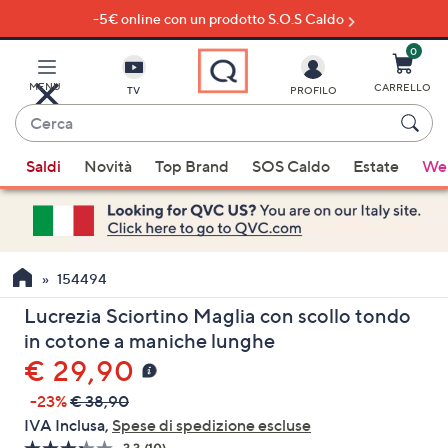
-5€ online con un prodotto S.O.S Caldo
Vai
al
contenuto
0
principale
MENU
CARRELLO
TV
PROFILO
Cerca
Quando
Saldi
Novità
Top Brand
SOS Caldo
Estate
Wel
sono
disponibili
suggerimenti,
usa
i
154494
tasti
Lucrezia Sciortino Maglia con scollo tondo
freccia
in cotone a maniche lunghe
su
€ 29,90
e
giù
-23%
€ 38,90
oppure
IVA Inclusa,
Spese di spedizione escluse
scorri