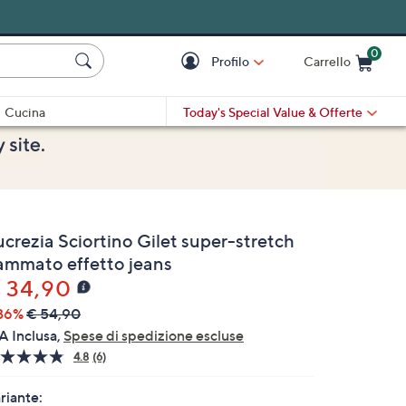
0
Profilo
Carrello
Cart is Empty
Cart
Cucina
Today's Special Value
& Offerte
ucrezia Sciortino Gilet super-stretch
iammato effetto jeans
 34,90
36%
€ 54,90
A Inclusa,
Spese di spedizione escluse
4.8
(6)
Leggi
6
recensioni.
riante: