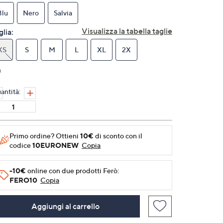
Stesso
link
Blu
Nero
Salvia
alla
pagina.
Visualizza la tabella taglie
glia:
XS
S
M
L
XL
2X
antità:
Primo ordine? Ottieni
10€
di sconto con il
codice
10EURONEW
Copia
-10€
online con due prodotti Ferò:
FERO10
Copia
Aggiungi al carrello