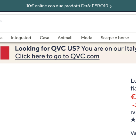
-10€ online con due prodotti Ferò: FERO10
do
za
Integratori
Casa
Animali
Moda
Scarpe e borse
bili
imenti,
L
f
€
-
e
IV
a
Va