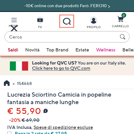
-10€ online con due prodotti Ferò: FERO10
Vai
al
contenuto
0
principale
MENU
CARRELLO
TV
PROFILO
Cerca
Quando
Saldi
Novità
Top Brand
Estate
Wellness
Belle
sono
disponibili
suggerimenti,
usa
i
154668
tasti
Lucrezia Sciortino Camicia in popeline
freccia
fantasia a maniche lunghe
su
€ 55,90
e
giù
-20%
€ 69,90
oppure
IVA Inclusa,
Spese di spedizione escluse
scorri
Paga in 2 rate da € 27,95