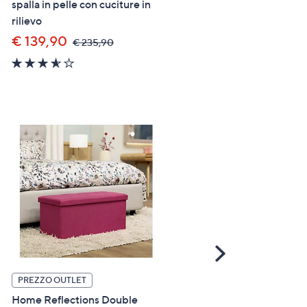
spalla in pelle con cuciture in
in pelle Chiaretta con traco
rilievo
€ 128,64
,
€ 179,90
was,
€ 139,90
,
€ 235,90
€
was,
179,90
3.5
€
of
235,90
5
Stars
Scroll
Right
PREZZO OUTLET
PREZZO OUTLET
Home Reflections Double
Le Corone Bags Borsa a sp