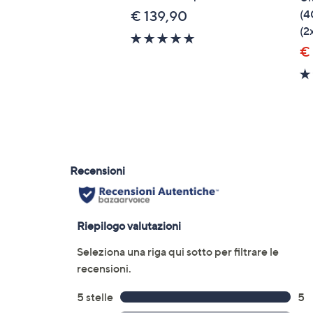
(4
€ 139,90
(2
5.0
€
of
5
Stars