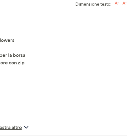
Dimensione testo:
Flowers
per la borsa
iore con zip
e raffinato ai tuoi look quotidiani, mentre la pochette
stra altro
 occasione