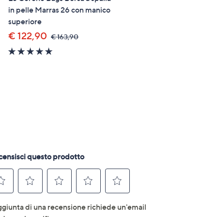
in pelle Marras 26 con manico
in pelle dollaro H Shopper
superiore
€ 141,90
,
€ 189,90
was,
€ 122,90
,
€ 163,90
€
was,
189,90
5.0
€
of
163,90
5
Stars