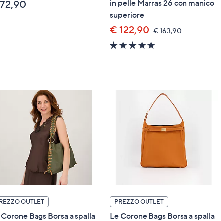
in pelle Marras 26 con manico
 72,90
superiore
€ 122,90
,
€ 163,90
was,
5.0
€
of
163,90
5
Stars
REZZO OUTLET
PREZZO OUTLET
 Corone Bags Borsa a spalla
Le Corone Bags Borsa a spalla