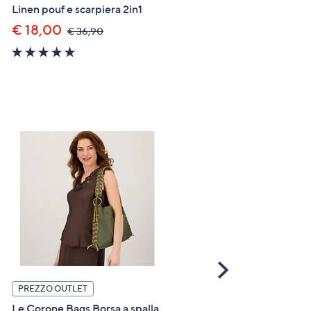
Linen pouf e scarpiera 2in1
Fra-canvy in canvas con fr
€ 18,00
€ 135,90
,
,
€ 36,90
€ 169,90
was,
was,
4.7
4.4
€
€
of
of
36,90
169,9
5
5
Stars
Stars
Scroll
Right
PREZZO OUTLET
PREZZO OUTLET
Le Corone Bags Borsa a spalla
Le Corone Bags Borsa a sp