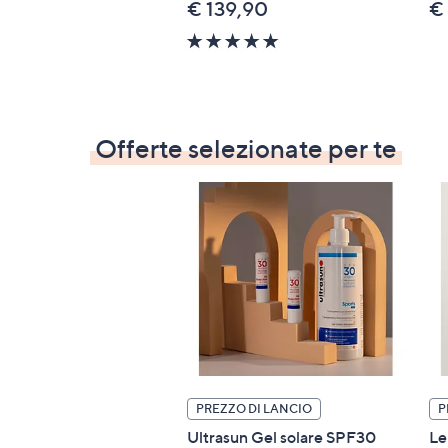
€ 139,90
€
5.0
of
5
Stars
Offerte selezionate per te
PREZZO DI LANCIO
P
Ultrasun Gel solare SPF30
Le