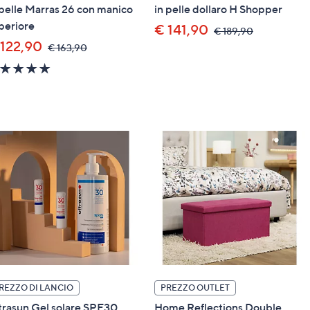
 pelle Marras 26 con manico
in pelle dollaro H Shopper
periore
€ 141,90
,
€ 189,90
was,
 122,90
,
€ 163,90
€
was,
189,90
5.0
€
of
163,90
5
Stars
REZZO DI LANCIO
PREZZO OUTLET
trasun Gel solare SPF30
Home Reflections Double