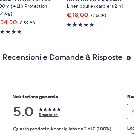
00ml) + Lip Protection
Linen pouf e scarpiera 2in1
x4,8g)
€ 18,00
,
€ 36,90
was,
 54,50
,
€ 59,90
4.7
€
was,
of
36,90
5.0
€
5
of
59,90
Stars
5
Stars
Recensioni e Domande & Risposte