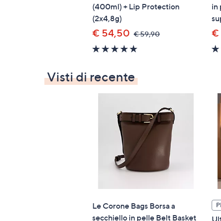
(400ml) + Lip Protection
in
(2x4,8g)
su
€ 54,50
€
,
€ 59,90
was,
5.0
€
of
59,90
5
Visti di recente
Stars
Le Corone Bags Borsa a
P
secchiello in pelle Belt Basket
Ul