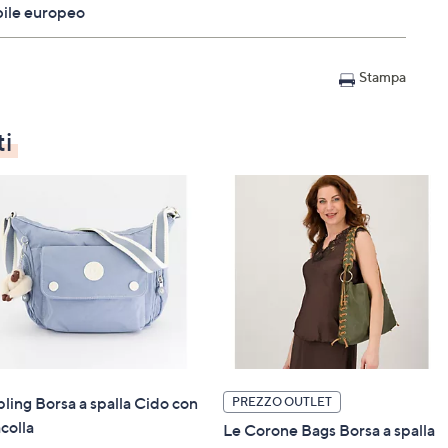
bile europeo
Stampa
ti
pling Borsa a spalla Cido con
PREZZO OUTLET
acolla
Le Corone Bags Borsa a spalla