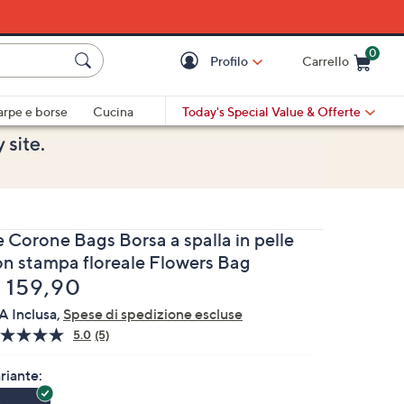
0
Profilo
Carrello
Cart is Empty
Cart
arpe e borse
Cucina
Today's Special Value
& Offerte
e Corone Bags Borsa a spalla in pelle
on stampa floreale Flowers Bag
liminato
 159,90
A Inclusa,
Spese di spedizione escluse
5.0
(5)
Leggi
5
recensioni.
riante:
Stesso
link