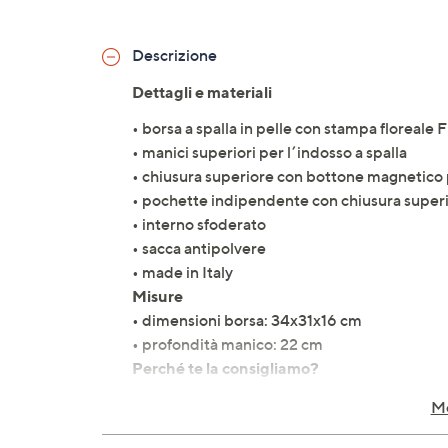
Descrizione
Dettagli e materiali
• borsa a spalla in pelle con stampa floreale 
• manici superiori per l’indosso a spalla
• chiusura superiore con bottone magnetico 
• pochette indipendente con chiusura super
• interno sfoderato
• sacca antipolvere
• made in Italy
Misure
• dimensioni borsa: 34x31x16 cm
• profondità manico: 22 cm
Perché te la consigliamo?
La stampa floreale regala un tocco romantico 
Mo
coordinata aggiunge praticità e stile in ogni