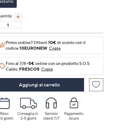
Azzurro
alla
pagina.
antità:
Primo ordine? Ottieni
10€
di sconto con il
codice
10EURONEW
Copia
Fino al 7/8
-5€
online con un prodotto S.O.S
Caldo:
FRESCO5
Copia
Aggiungi al carrello