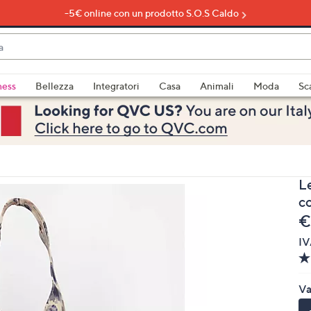
-5€ online con un prodotto S.O.S Caldo
do
ness
Bellezza
Integratori
Casa
Animali
Moda
Sc
bili
imenti,
L
c
e
€
IV
e
Va
a