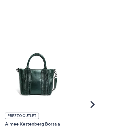
Scroll
Right
PREZZO OUTLET
PREZZO EVENTO
Aimee Kestenberg Borsa a
Le Corone Bags Borsa a sp