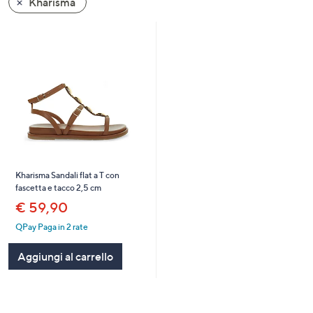
Kharisma
a
sinistra
o
a
destra
sui
dispositivi
touch
per
consultarli.
Kharisma Sandali flat a T con
fascetta e tacco 2,5 cm
€ 59,90
QPay Paga in 2 rate
Aggiungi al carrello