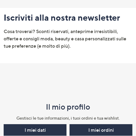
Fondo
pagina:
Iscriviti alla nostra newsletter
menu
e
Cosa troverai? Sconti riservati, anteprime irresistibili,
informazioni
offerte e consigli moda, beauty e casa personalizzati sulle
tue preferenze (e molto di più).
Il mio profilo​
Gestisci le tue informazioni, i tuoi ordini e tua wishlist.​
I miei dati
I miei ordini