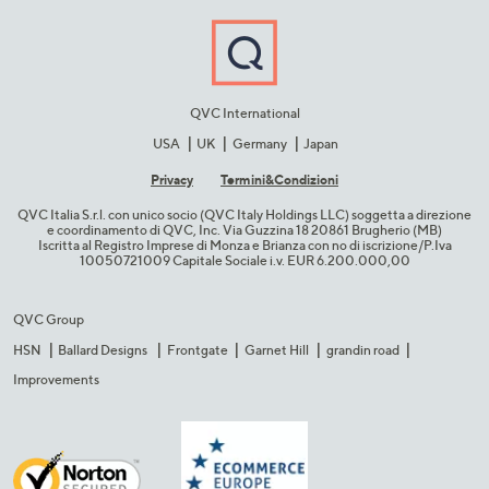
QVC International
USA
UK
Germany
Japan
Privacy
Termini&C​ondizioni
QVC Italia S.r.l. con unico socio (QVC Italy Holdings LLC) soggetta a direzione
e coordinamento di QVC, Inc. Via Guzzina 18 20861 Brugherio (MB)​
Iscritta al Registro Imprese di Monza e Brianza con no di iscrizione/P.Iva
10050721009 Capitale Sociale i.v. EUR 6.200.000,00​
QVC Group
HSN
Ballard Designs
Frontgate
Garnet Hill
grandin road
Improvements