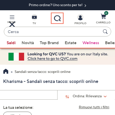
Primo ordine? Uno sconto per te!​
Vai
al
contenuto
0
principale
MENU
CARRELLO
TV
PROFILO
Cerca
Quando
Saldi
Novità
Top Brand
Estate
Wellness
Belle
sono
disponibili
suggerimenti,
usa
i
Sandali senza tacco: scoprili online
tasti
Kharisma - Sandali senza tacco: scoprili online
freccia
su
e
Ordina:
Rilevanza
giù
La tua selezione:
oppure
Rimuovi tutti i filtri
scorri