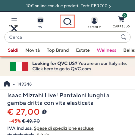
-10€ online con due prodotti Ferò: FERO10
Vai
al
contenuto
0
principale
MENU
CARRELLO
TV
PROFILO
Cerca
Quando
Saldi
Novità
Top Brand
Estate
Wellness
Belle
sono
disponibili
suggerimenti,
usa
i
149348
tasti
Isaac Mizrahi Live! Pantaloni lunghi a
freccia
gamba dritta con vita elasticata
su
€ 27,00
e
giù
-45%
€ 49,90
oppure
IVA Inclusa,
Spese di spedizione escluse
scorri