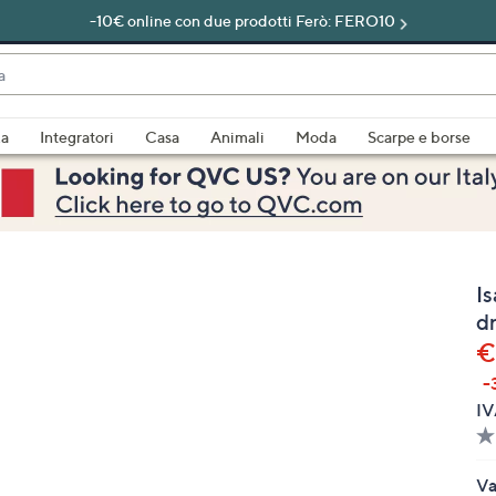
-10€ online con due prodotti Ferò: FERO10
do
za
Integratori
Casa
Animali
Moda
Scarpe e borse
bili
imenti,
I
dr
€
-
e
IV
a
Va