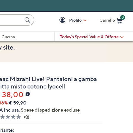
0
Profilo
Carrello
Cart is Empty
Cart
Cucina
Today's Special Value
& Offerte
saac Mizrahi Live! Pantaloni a gamba
itta misto cotone lyocell
 38,00
36%
€ 59,90
A Inclusa,
Spese di spedizione escluse
(0)
Nessuna
valutazione.
Stesso
riante: