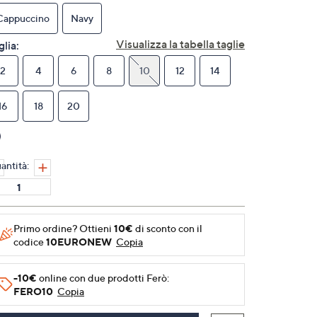
link
alla
Cappuccino
Navy
pagina.
Visualizza la tabella taglie
glia:
2
4
6
8
10
12
14
16
18
20
antità:
Primo ordine? Ottieni
10€
di sconto con il
codice
10EURONEW
Copia
-10€
online con due prodotti Ferò:
FERO10
Copia