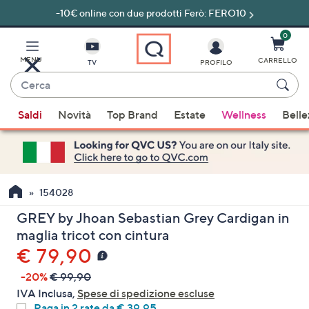
-10€ online con due prodotti Ferò: FERO10
Vai
al
contenuto
0
principale
MENU
CARRELLO
TV
PROFILO
Cerca
Quando
Saldi
Novità
Top Brand
Estate
Wellness
Belle
sono
disponibili
suggerimenti,
usa
i
154028
tasti
GREY by Jhoan Sebastian Grey Cardigan in
freccia
maglia tricot con cintura
su
€ 79,90
e
giù
-20%
€ 99,90
oppure
IVA Inclusa,
Spese di spedizione escluse
scorri
Paga in 2 rate da € 39,95