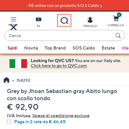
-5€ online con un prodotto S.O.S Caldo
Vai
al
contenuto
0
principale
MENU
CARRELLO
TV
PROFILO
Cerca
Quando
Saldi
Novità
Top Brand
SOS Caldo
Estate
Wel
sono
disponibili
suggerimenti,
usa
i
154292
tasti
Grey by Jhoan Sebastian gray Abito lungo
freccia
con scollo tondo
su
eliminato
€ 92,90
e
giù
IVA Inclusa,
Spese di spedizione escluse
oppure
Paga in 2 rate da € 46,45
scorri