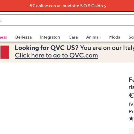
-5€ online con un prodotto S.O.S Caldo
do
ness
Bellezza
Integratori
Casa
Animali
Moda
Sc
bili
imenti,
F
ri
e
€
IV
e
Pr
a