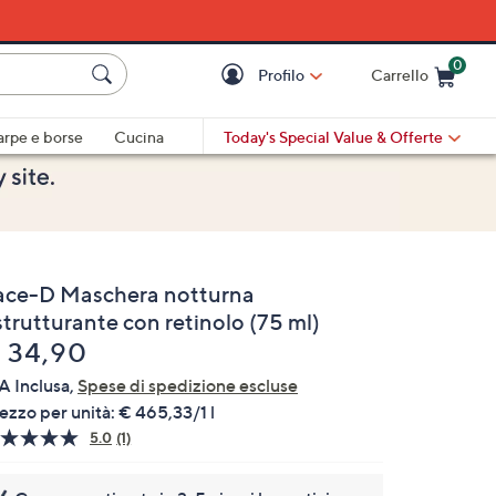
0
Profilo
Carrello
Cart is Empty
Cart
arpe e borse
Cucina
Today's Special Value
& Offerte
ace-D Maschera notturna
strutturante con retinolo (75 ml)
liminato
 34,90
A Inclusa,
Spese di spedizione escluse
ezzo per unità:
€ 465,33/1 l
5.0
(1)
Leggi
1
recensione.