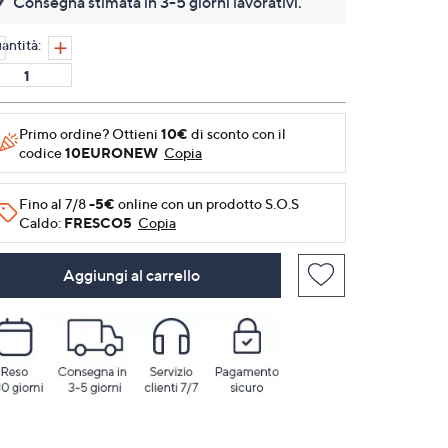
Consegna stimata in 3-5 giorni lavorativi.
Stesso
link
alla
antità:
pagina.
Primo ordine? Ottieni
10€
di sconto con il
codice
10EURONEW
Copia
Fino al 7/8
-5€
online con un prodotto S.O.S
Caldo:
FRESCO5
Copia
Aggiungi al carrello