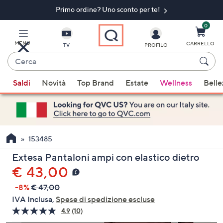
Primo ordine? Uno sconto per te!​
Vai
al
contenuto
0
principale
MENU
CARRELLO
TV
PROFILO
Cerca
Quando
Saldi
Novità
Top Brand
Estate
Wellness
Belle
sono
disponibili
suggerimenti,
usa
i
153485
tasti
Extesa Pantaloni ampi con elastico dietro
freccia
€ 43,00
su
e
-8%
€ 47,00
giù
IVA Inclusa,
Spese di spedizione escluse
oppure
4.9
(10)
Leggi
scorri
10