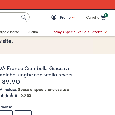
0
Profilo
Carrello
Cart is Empty
Cart
arpe e borse
Cucina
Today's Special Value
& Offerte
VA Franco Ciambella Giacca a
aniche lunghe con scollo revers
liminato
 89,90
A Inclusa,
Spese di spedizione escluse
5.0
(2)
Leggi
2
recensioni.
riante:
Stesso
link