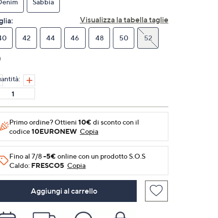
Denim
Sabbia
alla
pagina.
Visualizza la tabella taglie
glia:
40
42
44
46
48
50
52
antità:
Primo ordine? Ottieni
10€
di sconto con il
codice
10EURONEW
Copia
Fino al 7/8
-5€
online con un prodotto S.O.S
Caldo:
FRESCO5
Copia
Aggiungi al carrello