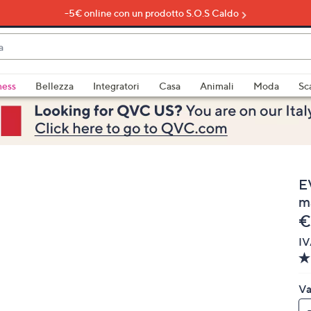
-5€ online con un prodotto S.O.S Caldo
do
ness
Bellezza
Integratori
Casa
Animali
Moda
Sc
bili
imenti,
E
m
e
€
IV
e
Va
a