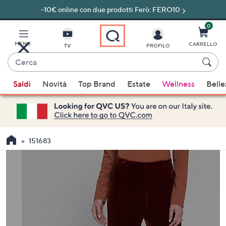
-10€ online con due prodotti Ferò: FERO10
Vai
al
contenuto
0
principale
MENU
CARRELLO
TV
PROFILO
Cerca
Quando
Saldi
Novità
Top Brand
Estate
Wellness
Belle
sono
disponibili
suggerimenti,
usa
i
151683
tasti
freccia
su
e
giù
oppure
scorri