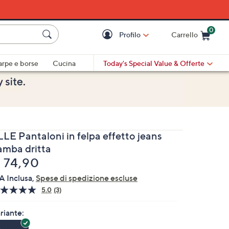
0
Profilo
Carrello
Cart is Empty
Cart
arpe e borse
Cucina
Today's Special Value
& Offerte
LLE Pantaloni in felpa effetto jeans
amba dritta
liminato
 74,90
A Inclusa,
Spese di spedizione escluse
5.0
(3)
Leggi
3
recensioni.
riante:
Stesso
link