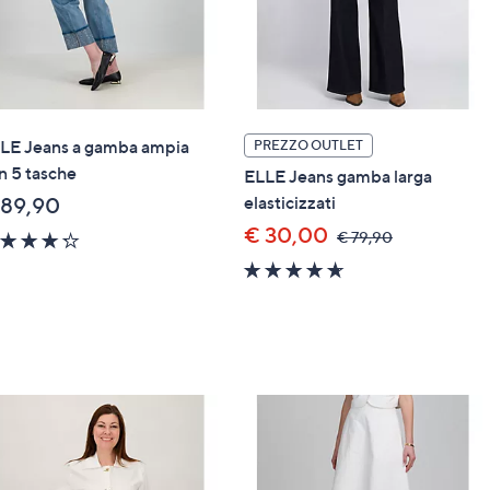
LE Jeans a gamba ampia
PREZZO OUTLET
n 5 tasche
ELLE Jeans gamba larga
elasticizzati
 89,90
€ 30,00
,
€ 79,90
4.2
was,
of
4.6
€
5
of
79,90
Stars
5
Stars