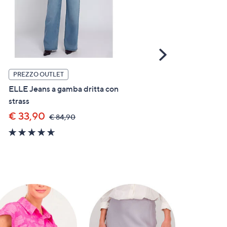
Scroll
Right
PREZZO OUTLET
PREZZO OUTLET
ELLE Jeans a gamba dritta con
ELLE Gonna midi a ruota 
strass
elastico
€ 33,90
€ 49,90
,
,
€ 84,90
€ 66,90
was,
was,
4.6
4.3
€
€
of
of
84,90
66,90
5
5
Stars
Stars