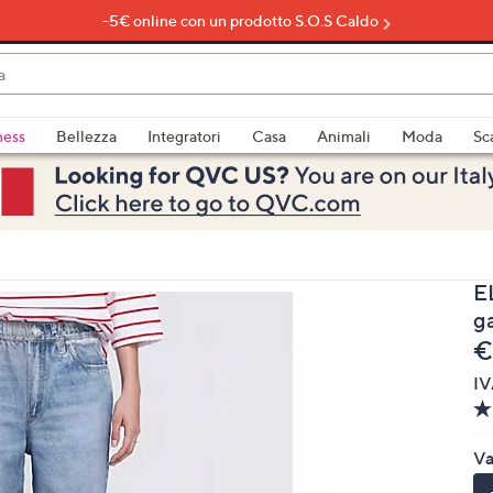
-5€ online con un prodotto S.O.S Caldo
do
ness
Bellezza
Integratori
Casa
Animali
Moda
Sc
bili
imenti,
E
g
e
€
IV
e
Va
a