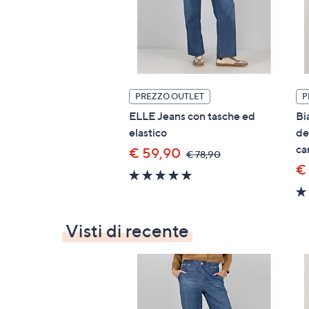
PREZZO OUTLET
P
ELLE Jeans con tasche ed
Bi
elastico
de
ca
€ 59,90
,
€ 78,90
was,
€
4.8
€
of
78,90
5
Stars
Visti di recente