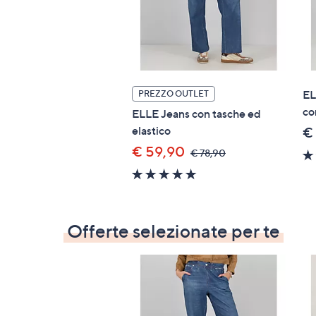
EL
PREZZO OUTLET
co
ELLE Jeans con tasche ed
elastico
€
€ 59,90
,
€ 78,90
was,
4.8
€
of
78,90
5
Stars
Offerte selezionate per te