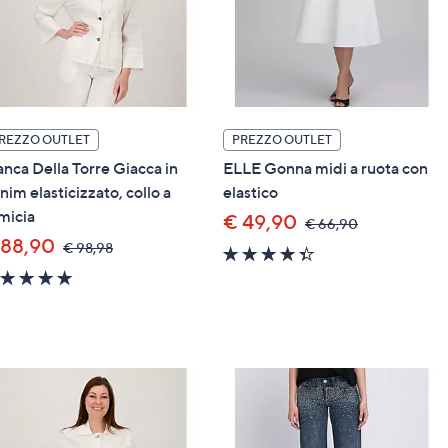
REZZO OUTLET
PREZZO OUTLET
anca Della Torre Giacca in
ELLE Gonna midi a ruota con
nim elasticizzato, collo a
elastico
micia
€ 49,90
,
€ 66,90
was,
 88,90
,
€ 98,98
4.3
€
was,
of
66,90
5.0
€
5
of
98,98
Stars
5
Stars