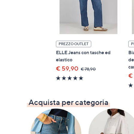
PREZZO OUTLET
P
ELLE Jeans con tasche ed
Bi
elastico
de
ca
€ 59,90
,
€ 78,90
was,
€
4.8
€
of
78,90
5
Stars
Acquista per categoria