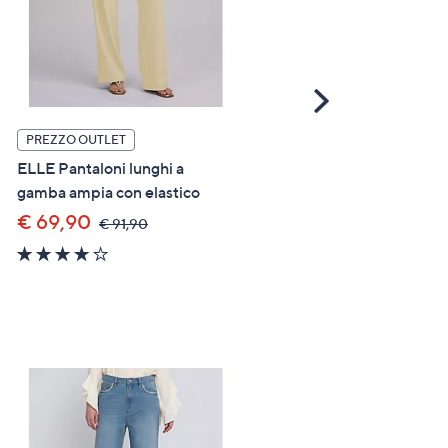
Scroll
Right
PREZZO OUTLET
PREZZO OUTLET
ELLE Pantaloni lunghi a
ELLE Jeans gamba larga
gamba ampia con elastico
elasticizzati
€ 69,90
€ 30,00
,
,
€ 91,90
€ 79,90
was,
was,
4.0
4.6
€
€
of
of
91,90
79,90
5
5
Stars
Stars