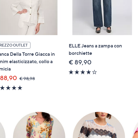
ELLE Jeans a zampa con
REZZO OUTLET
borchiette
anca Della Torre Giacca in
nim elasticizzato, collo a
€ 89,90
micia
4.0
 88,90
of
,
€ 98,98
was,
5
5.0
€
Stars
of
98,98
5
Stars