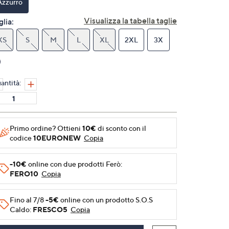
Azzurro
alla
pagina.
Visualizza la tabella taglie
glia:
XS
S
M
L
XL
2XL
3X
antità:
Primo ordine? Ottieni
10€
di sconto con il
codice
10EURONEW
Copia
-10€
online con due prodotti Ferò:
FERO10
Copia
Fino al 7/8
-5€
online con un prodotto S.O.S
Caldo:
FRESCO5
Copia