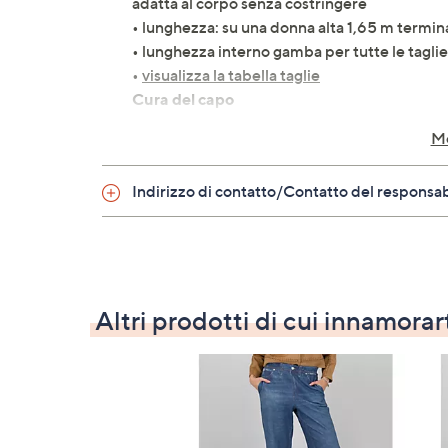
adatta al corpo senza costringere
• lunghezza: su una donna alta 1,65 m termina
• lunghezza interno gamba per tutte le tagli
•
visualizza la tabella taglie
Cura del capo
• lavaggio in lavatrice
Mo
Perché te li consigliamo?
• la stampa effetto denim regala un look fre
Indirizzo di contatto/Contatto del responsa
• puoi abbinarli a una camicia bianca per un o
vivace
• perfetti anche con sneaker e cardigan per le
Altri prodotti di cui innamorar