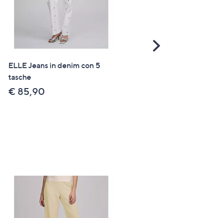
Scroll
Right
ELLE Jeans in denim con 5
ELLE Jeans cropped a ga
tasche
larga elasticizzati
€ 85,90
€ 76,90