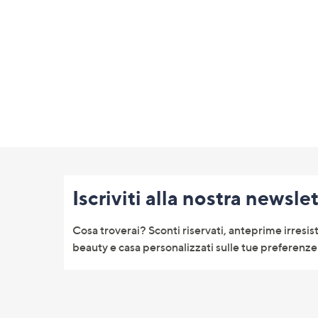
Fondo
pagina:
Iscriviti alla nostra newsle
menu
e
Cosa troverai? Sconti riservati, anteprime irresist
informazioni
beauty e casa personalizzati sulle tue preferenze 