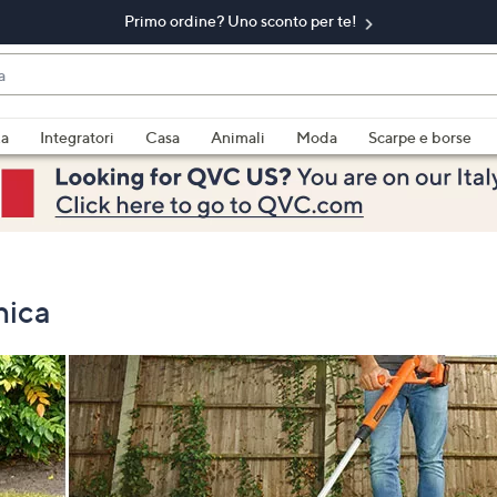
Primo ordine? Uno sconto per te!​
do
za
Integratori
Casa
Animali
Moda
Scarpe e borse
bili
imenti,
nica
e
a