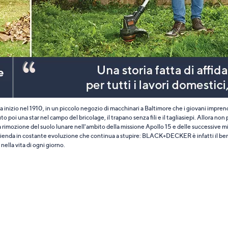
tivi
arli.
nizio nel 1910, in un piccolo negozio di macchinari a Baltimore che i giovani impre
to poi una star nel campo del bricolage, il trapano senza fili e il tagliasiepi. Allora non
imozione del suolo lunare nell'ambito della missione Apollo 15 e delle successive miss
Un’azienda in costante evoluzione che continua a stupire: BLACK+DECKER è infatti il benv
ella vita di ogni giorno.