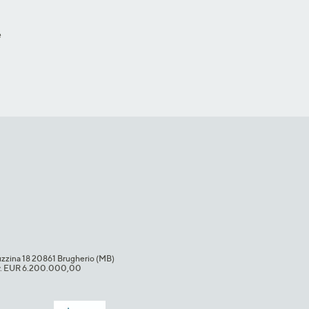
e
uzzina 18 20861 Brugherio (MB)​
i.v. EUR 6.200.000,00​