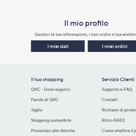
Il mio profilo​
Gestisci le tue informazioni, i tuoi ordini e tua wishlist
I miei dati
I miei ordini
Il tuo shopping
Servizio Clienti
QVC - Dove seguirci
Supporto e FAQ
Parole di QVC
Contatti
Taglie
Richiami di prodo
Shopping sostenibile​
Ritiro RAEE
Presentaci alle Amiche
Come smaltire il 