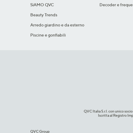
SìAMO QVC
Decoder e freque
Beauty Trends
Arredo giardino e da esterno
Piscine e gonfiabili
QVC Italia S.r.l. con unico so
Iscritta al Registro 
QVC Group