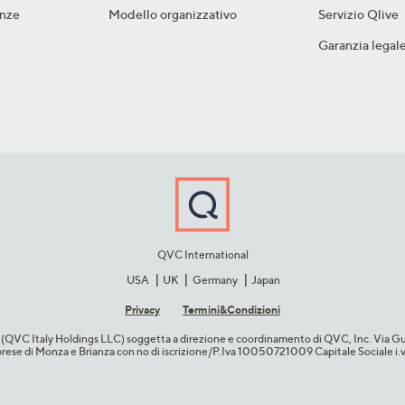
nze​
Modello organizzativo
Servizio Qlive
Garanzia legal
QVC International
USA
UK
Germany
Japan
Privacy
Termini&C​ondizioni
cio (QVC Italy Holdings LLC) soggetta a direzione e coordinamento di QVC, Inc. Via G
Imprese di Monza e Brianza con no di iscrizione/P.Iva 10050721009 Capitale Sociale 