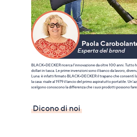
o
a
destra
sui
disposi
touch
per
consult
BLACK+DECKER ricerca l’innovazione da oltre 100 anni. Tutto ha i
dollari in tasca. Le prime invenzioni sono il banco da lavoro, divenu
Luna: è infatti firmato BLACK+DECKER il trapano che consentì la r
la casa: risale al 1979 il lancio del primo aspiratutto portatile. 
scelgono conoscono la differenza che i suoi prodotti possono fare n
Dicono di noi